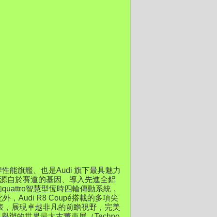
性能旗艦、也是Audi 旗下最具魅力
延續源自於賽道的基因、導入先進全鋁
uattro智慧型恆時四輪傳動系統，
udi R8 Coupé搭載的多項尖
表，展現卓越非凡的前瞻視野，完美
舉辦的世界最大古董車展（Techno