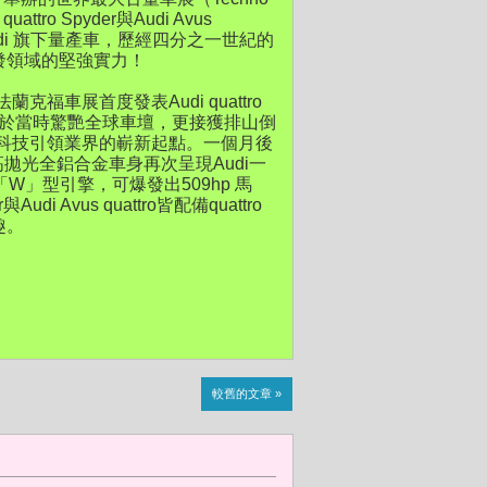
ttro Spyder與Audi Avus
udi 旗下量產車，歷經四分之一世紀的
發領域的堅強實力！
福車展首度發表Audi quattro
g，於當時驚艷全球車壇，更接獲排山倒
化科技引領業界的嶄新起點。一個月後
點，高拋光全鋁合金車身再次呈現Audi一
」型引擎，可爆發出509hp 馬
i Avus quattro皆配備quattro
趣。
較舊的文章 »