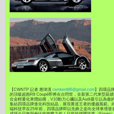
【CWNTP 記者 應瑋漢
cwnkent88@gmail.com
】四環品牌
的頂級超跑R8 Coupé即將在台問世，全新第二代車型
合金輕量化車體結構，V10動力心臟以及Audi最引以為傲的q
集結四環品牌進化科技結晶，展現賽道王者的優越風範。此外，A
端科技早在25年前，四環品牌即以先鋒之姿向全球車壇發
成就今日無與倫比的旗艦之作！日前於德國埃森（Essen）