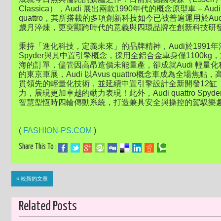
Classica），Audi 展出兩款1990年代的概念原型車 – Audi qua
quattro，其所搭載的多項創新科技如今已被普遍運用於A
歲月淬煉，更突顯跨時代的意義與四環品牌在創新科技研
秉持「進化科技，定義未來」的品牌精神，Audi於1991年法蘭克
Spyder與其中置引擎概念，採用全鋁合金車身僅1100k
海的訂單，儘管因高昂造價未能量產，卻成就Audi 輕量
的東京車展，Audi 以Avus quattro概念車成為全場焦
貫領先的輕量化技術，並延續中置引擎設計全新開發12缸「W
力，展現更加卓越的動力表現！此外，Audi quattro Spyder與Aud
智慧型恆時四輪傳動系統，打造兼具安全與操控的駕馭樂
(
FASHION-PS.COM
)
Share This To :
« 較新的文章
Related Posts