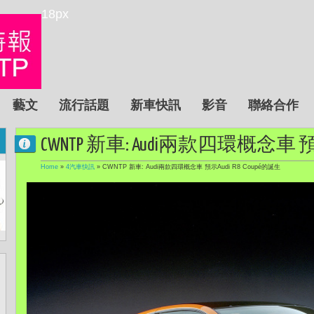
18px
藝文
流行話題
新車快訊
影音
聯絡合作
CWNTP 新車: Audi兩款四環概念車 預示
Home
»
4汽車快訊
»
CWNTP 新車: Audi兩款四環概念車 預示Audi R8 Coupé的誕生