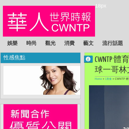
18px
娛樂
時尚
觀光
消費
藝文
流行話題
性感焦點
CWNTP
球一哥林
Home
»
1美食
»
CWNTP