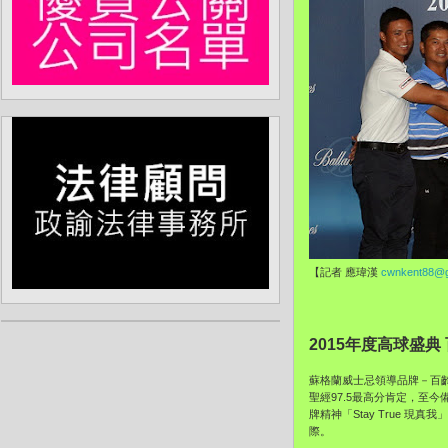
【記者 應瑋漢
cwnkent88@g
2015年度高球盛
蘇格蘭威士忌領導品牌－百
聖經97.5最高分肯定，至
牌精神「Stay True
際。