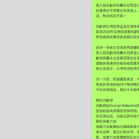
第六屆百齡罈高爾夫冠軍盃台
的優秀好手閃耀在高球場上
冠，勢必精采可期！
百齡罈台灣冠軍盃為亞洲發展巡迴
取得2016年亞洲巡迴賽的
界也會因此獲得更多關注與
高球一哥林文堂與新秀謝繼賢
第六屆百齡罈高爾夫冠軍盃
齡罈高爾夫台巡賽冠軍且近
運動的推廣與扶植也相當重
林文堂表示：台灣高球新秀
另一方面，對謝繼賢來說，今
再度於香城仰德ADT奪得
中的佳美福地，期許今年能
關於百齡罈
百齡罈由George Ball
證並欽點為英國皇室御用酒。
的完美結晶，頂級品質和超
關於保樂力加
保樂力加集團由法國兩家最大酒
著名品牌，產品行銷全球。
業。保樂力加集團總部設於法