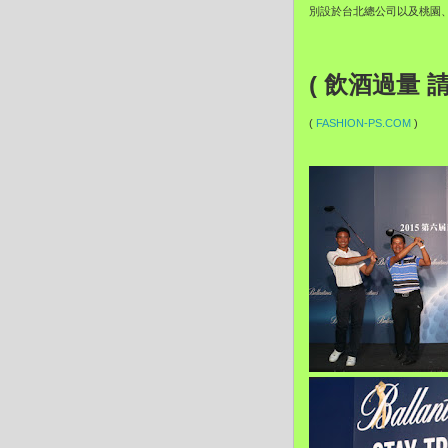
別設於台北總公司以及桃園
( 飲酒過量 
(
FASHION-PS.COM
)