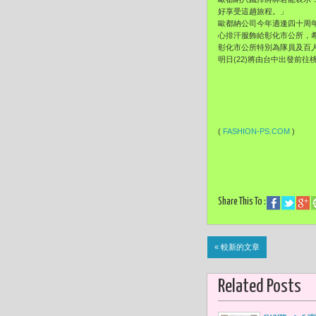
好享受這趟旅程。」
歐都納公司今年適逢四十周
心排汗服飾給彰化市公所，
彰化市公所特別為隊員及百人
明日(22)將由台中出發前往
(
FASHION-PS.COM
)
Share This To :
« 較新的文章
Related Posts