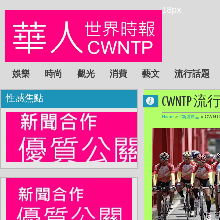
18px
娛樂
時尚
觀光
消費
藝文
流行話題
性感焦點
CWNTP
Home
»
2新裝精品
»
CWNT