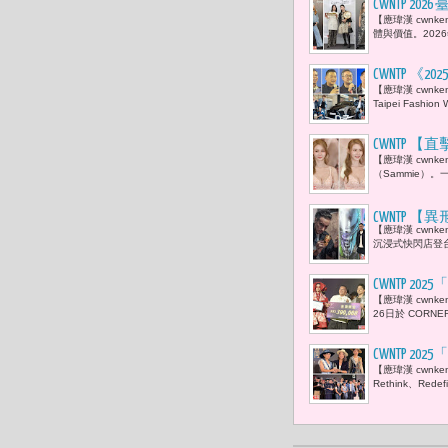
CWNTP 2
【應瑋漢 cwn
新聞主播群
體與價值。202
記。」
CWNTP 《
【應瑋漢 cwn
局局長蔡詩
Taipei Fashi
現身 「 
載情感深度
​CWNTP
【應瑋漢 cwnk
看呆！
（Sammie）
CWNTP
【應瑋漢 cwn
直是《異形
沉浸式快閃店登台
壓迫感。」
CWNTP 
【應瑋漢 cwnk
之作〈擬花
26日於 CORNE
CWNTP
【應瑋漢 cwnke
我再次體悟
Rethink、R