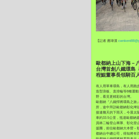
【記者 應瑋漢
cwnkent88@g
歐都納上山下海－八
台灣首創八鐵環島
程鯤董事長領騎百
有人用單車環島，有人用跑
造型浪板、直排輪等8種運動
野，看見更精彩的台灣。
歐都納『八鐵悍將環島之旅
所，途中拜訪歐都納彰化埤
接連幾天的下雨天，今晨太
車約33.5公里，抵達歐都
員林二輪登山車隊、彰化登
援團，前往歐都納大本營－彰
都納台中總公司，得知將有
歐都納八鐵悍將林君龍表示