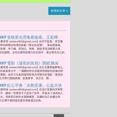
較舊的文章 »
CWNTP 首映星光雲集蔡振南、王彩樺、
應瑋漢 cwnkent88@gmail.com】由何平監製、李宜珊
李千娜共演 《恨女的逆襲》揭開現代女
與林怡婷聯合執導的新劇《恨女的逆襲》，集結蔡振南、
性逆襲序幕 金鐘獎個人音效獎得主余政
王彩樺、李千娜、田翔元、黃惟、曾皓澤等演藝實力派，
的拉鋸戰，女性在愛恨與權力的交錯中，逐步看見自己的
憲現身熱血支持何平
CWNTP 電影《漫長的告別》開鏡 陳淑
應瑋漢 cwnkent88@gmail.com】在台北萬華艋舺青山
芳、王耀慶、李康生、尹馨 共同重拾家
宮的裊裊香火中，一場關於時光消逝與情感留存的儀式靜
的重量
謐展開。由禾力文創與陽明影視共同製作的電影《漫長的
正式舉行開鏡典禮。監製姜寧、張正芬、鄭...
CWNTP 紅心字會「永飽安康」公益大使
應瑋漢 cwnkent88@gmail.com】​在流行音樂的浮華聲
陳佩賢 生日之際為弱勢長輩點亮暖
浪中，總有一些聲音不只是為了悅耳，而是為了成為他人
燈 音樂與食糧行成一種名為「陪伴」的
的光。馬來西亞創作女聲陳佩賢，在屬於自己的慶生時
入紅塵中最靜謐也最容易被遺忘的角...
最強大力量