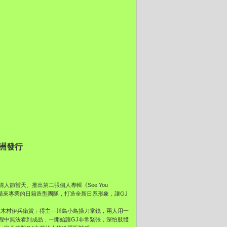
亞洲發行
人節當天、推出第二張個人專輯《See You
他請來專業的日籍造型團隊，打造全新日系形象，讓GJ
「木村伊兵衛賞」得主—川島小鳥操刀掌鏡，兩人用一
程中無法看到成品，一開始讓GJ非常緊張，深怕肢體