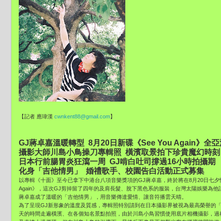
【記者 應瑋漢
cwnkent88@gmail.com
】
GJ蔣卓嘉溫暖轉型 8月20日新碟《See You Again》全
攝影大師川島小鳥操刀專輯照 橫濱取景拍下珍貴魔幻時刻
日本行前腸胃炎狂瀉一周 GJ啃白吐司撐過16小時拍攝期
化身「吉他情男」 婚禮歌手、校園告白活動正式募集
以專輯《十面》至今已拿下中港台八項音樂獎項的GJ蔣卓嘉，終於將在8月20日七夕情
Again》，這次GJ剪掉留了四年的及肩長髮、脫下黑色系的服裝，台灣太陽娛樂為
蔣卓嘉成了溫暖的「吉他情男」，用音樂傳達愛情、讓音符播雲天晴。
為了呈現GJ新形象的溫度及質感，專輯照特別請到在日本攝影界被視為最高榮譽的
天的時間走遍橫濱、在各個知名景點拍照，由於川島小鳥習慣使用底片相機攝影，過