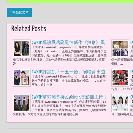
« 較新的文章
Related Posts
CWNTP 導演奚岳隆驚悚新作《無形》鳳
【應瑋漢 cwnkent88@gmail.com】年度驚悚話題電影
【
小岳、葉芷妤打造本土隱形人世界 比美
《無形》（Phantom）正在全力拍攝中，導演奚岳隆與主
希區考克心理驚悚劇
演葉芷妤、鳳小岳於今（30日）出席媒體見面會，分享拍
攝現場點滴與創作理念。這次作品是兩位主演首次挑戰驚悚類型，葉芷
像一場都市情感
妤...
覺醒。...
CWNTP 許富凱「一五一拾」演唱會 出道
【應瑋漢 cwnkent88@gmail.com】「生命，往往是在無
【
15年10張專輯 《明日之星 Super Star》奪
數次的拾起與放下間，拼湊出最真實的模樣。」 . 出道十
冠開始 到第32屆金曲歌王「當流量決定
五年，這對一個...
告別》，於今日
聲量，他用時間證明價值。」
CWNTP 苗可麗首接2026台北電影節主持！
【應瑋漢 cwnkent88@gmail.com】台北電影節今日（12
【
化身「典禮服務生」瘋狂Google做功
日）盛大舉行頒獎典禮，金鐘視后苗可麗今年挑起大樑接
課、認人認到評審主席 簡國彥性感禮服
下主持棒，在後台接受媒體聯訪時，她展現一貫的親和力
與幽默感，大方分享首次主持大型電影盛會的心路...
分，選擇轉身走
秀美背搭配「驚人天價」六千萬翡儷珠
寶 感謝郁芳姐