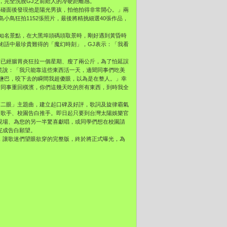
，完全洗脫GJ之前給人的冷硬距離感。
但碰面後發現他是陽光男孩，拍他拍得非常開心。」兩
小鳥狂拍1152張照片，最後將精挑細選40張作品，
知名景點，在大黑埠頭碼頭取景時，剛好遇到黃昏時
術語中最珍貴難得的「魔幻時刻」，GJ表示：「我看
前已經腸胃炎狂拉一個星期、瘦了兩公斤，為了怕延誤
笑說：「我只能靠這些東西活一天，邊聞同事們吃美
鹽巴，咬下去的瞬間我超傻眼，以為是在整人。」幸
請同事重回橫濱，你們這幾天吃的所有東西，到時我全
第二眼」主題曲，建立起口碑及好評，歌詞及旋律霸氣
禮歌手、校園告白推手。即日起只要到台灣太陽娛樂官
現場、為您的另一半驚喜獻唱，或同學們想在校園請
完成告白願望。
搶先聽，讓歌迷們望眼欲穿的完整版，終於將正式曝光，為