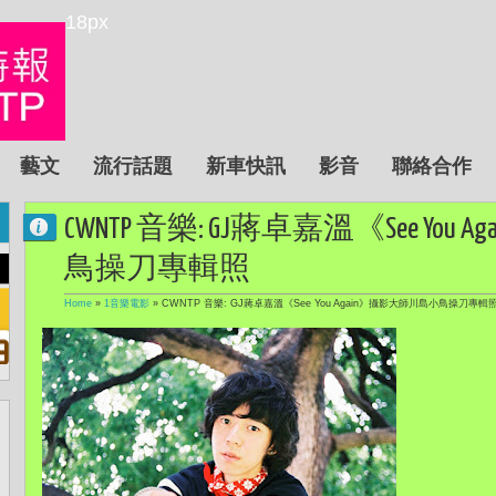
18px
藝文
流行話題
新車快訊
影音
聯絡合作
CWNTP 音樂: GJ蔣卓嘉溫《See Yo
鳥操刀專輯照
Home
»
1音樂電影
»
CWNTP 音樂: GJ蔣卓嘉溫《See You Again》攝影大師川島小鳥操刀專輯