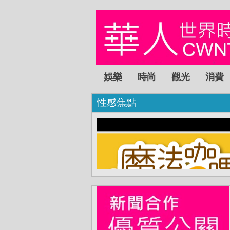
娛樂
時尚
觀光
消費
性感焦點