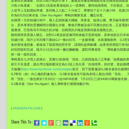
及表情太過僵硬，但在川島小鳥的引導下，最後反而像是兩個觀光客在橫濱悠閒旅遊
川島小鳥透露：「在跟GJ見面前看過他的上一張專輯，覺得他很黑暗、不好親近，
人從早上五點開始準備、直到晚上八點二十分收工，整整拍了近十六個小時，也讓川島
作為8月20日蔣卓嘉《See You Again》專輯的獨家寫真，彌足珍貴。
在橫濱一天的拍攝行程中，兩人足跡踏遍大棧橋、馬車道、臨海公園、摩天輪等橫濱
分，原本厚厚的雲層瞬間分開露出夕陽，整個天際被染成不同層次的紅色，正是電影
過澳洲、巴里島等不同地方的夕陽，但橫濱的夕陽是我覺得最美最難忘的。」
雖然橫濱美景讓人難忘，但對GJ來說卻是像同時身處天堂跟地獄，原來他前往日本
拍攝行程，唱片公司同事只塞給GJ一條白吐司、一盒腸胃藥、水跟運動飲料，GJ苦
食的香味邊想像，最後為了犒賞我拍照辛苦，請我吃超商飯糰，結果竟然裡面只有包
好拍照順利完成，隔天GJ立刻大啖一蘭拉麵解饞，還對同事發誓：「專輯慶功我要
部一樣一樣吃回來。」
專輯選在七夕情人節推出，其實GJ的新歌「預告」已經因做為三立華劇「他看她的
卻又不失溫柔，讓台灣太陽娛樂決定為GJ冠上告白系「吉他情男」的封號，當起婚
方臉書(
https://www.facebook.com/sunegtw)
留言，寫下想要邀請GJ蔣卓嘉前往婚禮
GJ幫你（妳）向心儀的對象告白，GJ蔣卓嘉就有可能為有情人親自演唱「預告」、
而「預告」一曲也將於7月20日(一)在HitFM首播、7月22日(三)於KKBOX獨家
GJ蔣卓嘉《See You Again》個人專輯發行展開倒數計時。
(
FASHION-PS.COM
)
Share This To :