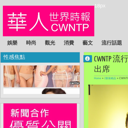
18px
娛樂
時尚
觀光
消費
藝文
流行話題
性感焦點
CWNTP 流
出席
Home
»
2新裝精品
»
CWNT