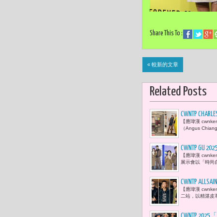
Share This To :
« 較新的文章
Related Posts
CWNTP CHA
【應瑋漢 cwnk
受當餘料成
（Angus Ch
CWNTP 
【應瑋漢 cwn
展示會以「時尚
CWNTP 
【應瑋漢 cwnk
搖滾氛圍
二站，以精湛皮
CWNTP