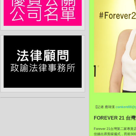
【記者 應瑋漢
cwnkent88@g
FOREVER 21
Forever 21台灣第二
佳嬿出席剪綵儀式，而前30