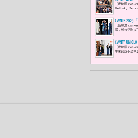
【應瑋漢 cwnke
我再次體悟
Rethink、R
CWNTP 2
【應瑋漢 cwn
邀約臺灣設計師
場，模特兒剛換
CWNTP 
【應瑋漢 cwnk
很愜意。」
帶來的並不是華麗