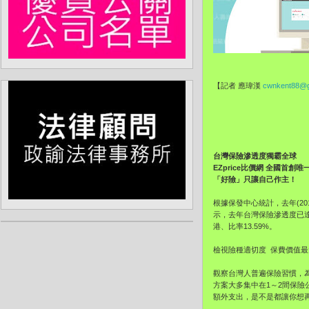
【記者 應瑋漢
cwnkent88@g
台灣保險滲透度獨霸全球
EZprice比價網 全國首
「好險」只讓自己作主！
根據保發中心統計，去年(20
示，去年台灣保險滲透度已達1
港、比率13.59%。
檢視險種適切度 保費價值最
觀察台灣人普遍保險習慣，
方案大多集中在1～2間保
額外支出，是不是都讓你想