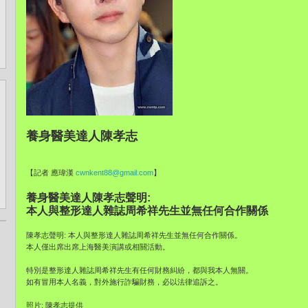
養身醫美達人陳孝志
【記者 應瑋漢
cwnkent88@gmail.com
】
養身醫美達人陳孝志聲明:
本人與整形達人雜誌周希祥先生並無任何合作關係
陳孝志聲明: 本人與整形達人雜誌周希祥先生並無任何合作關係。
本人僅出席出席上海醫美演講或相關活動。
特別是整形達人雜誌周希祥先生有任何財務糾紛，都與我本人無關。
如有冒用本人名義，對外施行詐騙財務，必以法律追訴之。
照片: 陳孝志提供