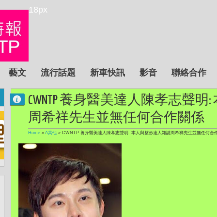
18px
藝文
流行話題
新車快訊
影音
聯絡合作
CWNTP 養身醫美達人陳孝志聲明
周希祥先生並無任何合作關係
Home
»
A其他
»
CWNTP 養身醫美達人陳孝志聲明: 本人與整形達人雜誌周希祥先生並無任何合