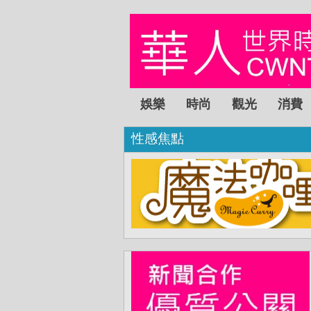
娛樂
時尚
觀光
消費
性感焦點