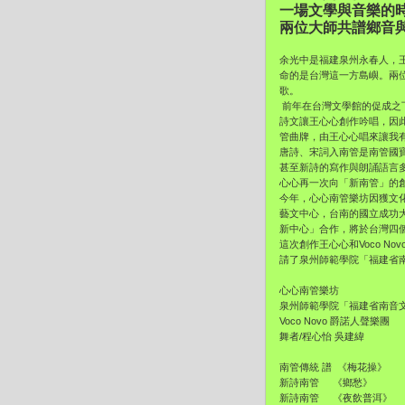
一場文學與音樂的
兩位大師共譜鄉音
余光中是福建泉州永春人，
命的是台灣這一方島嶼。兩
歌。
前年在台灣文學館的促成之
詩文讓王心心創作吟唱，因
管曲牌，由王心心唱來讓我
唐詩、宋詞入南管是南管國寶
甚至新詩的寫作與朗誦語言
心心再一次向「新南管」的
今年，心心南管樂坊因獲文
藝文中心，台南的國立成功大
新中心」合作，將於台灣四
這次創作王心心和Voco N
請了泉州師範學院「福建省
心心南管樂坊
泉州師範學院「福建省南音
Voco Novo 爵諾人聲樂團
舞者/程心怡 吳建緯
南管傳統 譜 《梅花操》
新詩南管 《鄉愁》
新詩南管 《夜飲普