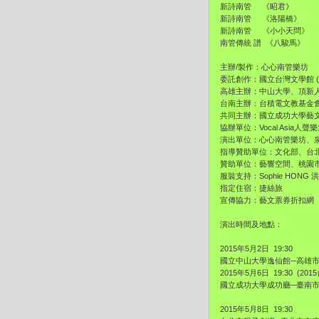
新詩南管 《昭君》
新詩南管 《洛陽橋》
新詩南管 《小小天問》
南管傳統 譜 《八駿馬》
主辦/製作：心心南管樂坊
委託創作：國立台灣文學館 ( 
高雄主辦：中山大學、頂新
台南主辦：台積電文教基金
共同主辦：國立成功大學藝文
協辦單位：Vocal Asia
演出單位：心心南管樂坊、泉
指導贊助單位：文化部、台
贊助單位：藝響空間、桃
服裝支持：Sophie HONG 
指定住宿：捷絲旅
宣傳協力：藝文票券折扣網
演出時間及地點：
2015年5月2日 19:30
國立中山大學逸仙館─高雄市
2015年5月6日 19:30 (2
國立成功大學成功廳─臺南市
2015年5月8日 19:30