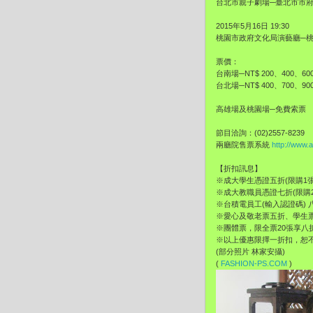
台北市親子劇場─臺北市市府
2015年5月16日 19:30
桃園市政府文化局演藝廳─桃
票價：
台南場─NT$ 200、400、60
台北場─NT$ 400、700、900
高雄場及桃園場─免費索票
節目洽詢：(02)2557-8239
兩廳院售票系統
http://www.a
【折扣訊息】
※成大學生憑證五折(限購1
※成大教職員憑證七折(限購
※台積電員工(輸入認證碼) 
※愛心及敬老票五折、學生
※團體票，限全票20張享八折
※以上優惠限擇一折扣，恕
(部分照片 林家安攝)
(
FASHION-PS.COM
)