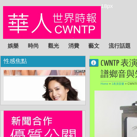
18px
娛樂
時尚
觀光
消費
藝文
流行話題
性感焦點
CWNTP
譜鄉音與
Home
»
1表演音樂
»
CWN