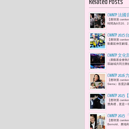
Related Posts
CWNTP 
【應瑋漢 cwn
時間為9月20、2
CWNTP 
【應瑋漢 cwn
引爆跨界想
動畫延伸至劇場、
CWNTP 
（廣藝基金會執行
用AI與靈
双融域共同主辦的「
CWNTP 20
【應瑋漢 cwnk
鳴 樊曼儂
Sierra）首
CWNTP 
【應瑋漢 cwn
黨劇團《父
獎典禮，更是一
媽媽》奪下
CWNTP 20
【應瑋漢 cwnk
Kofler
Bernold、奧地利的