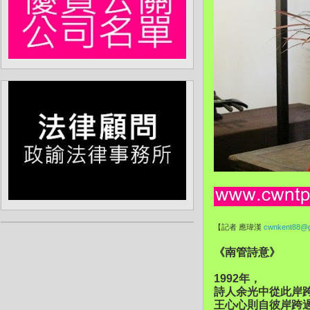
【記者 應瑋漢
cwnkent88@g
《南管詩意》
1992年，
詩人余光中從此岸
王心心則自彼岸跨過