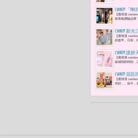
CWNTP「
【應瑋漢 cwn
角的一縷香
新香氛體驗品牌 TR
CWNTP 
【應瑋漢 cwn
子？憑什麼
的盔甲。日前，跨
CWNTP
【應瑋漢 cwn
線減弱的時刻，
CWNTP
【應瑋漢 cwn
奶茶躍上臉
你好」。如今，