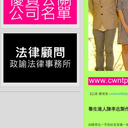
【記者 應瑋漢
cwnkent88@g
養生達人陳孝志製作
由陳孝志一手與好友策畫一