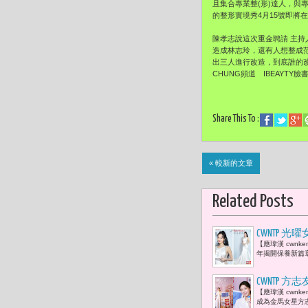
且集合專業整(形)達人，
的整形實境秀4月15號即將
陳孝志說這次重金聘請 主
造成林志玲，還有人想整成
出三人進行改造，到底誰的改
CHUNG頻道 IBEAYT
Share This To :
« 較新的文章
Related Posts
CWNTP
【應瑋漢 cwn
年揭開保養新篇
CWNTP
【應瑋漢 cwn
成為金馬女星方