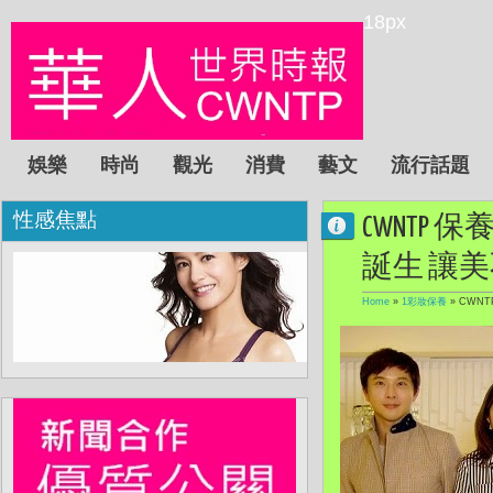
18px
娛樂
時尚
觀光
消費
藝文
流行話題
性感焦點
CWNTP
誕生 讓
Home
»
1彩妝保養
»
CWN