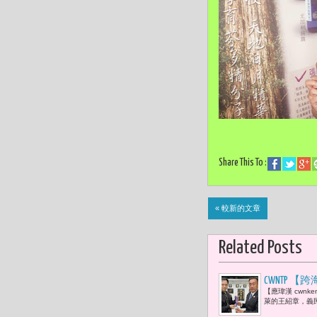
Share This To :
« 較新的文章
Related Posts
CWNTP
【應瑋漢 cwn
間的記憶燈
萊的王紹章，義