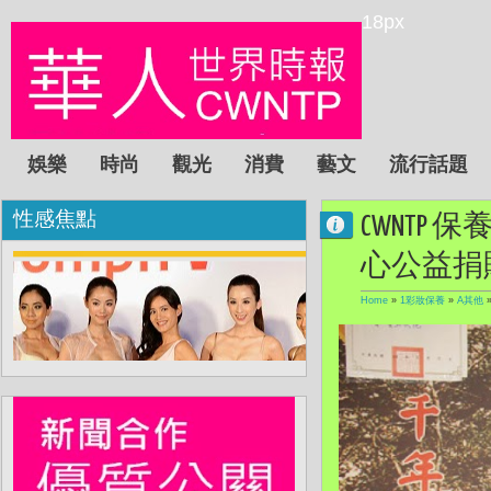
18px
娛樂
時尚
觀光
消費
藝文
流行話題
性感焦點
CWNTP
心公益捐
Home
»
1彩妝保養
»
A其他