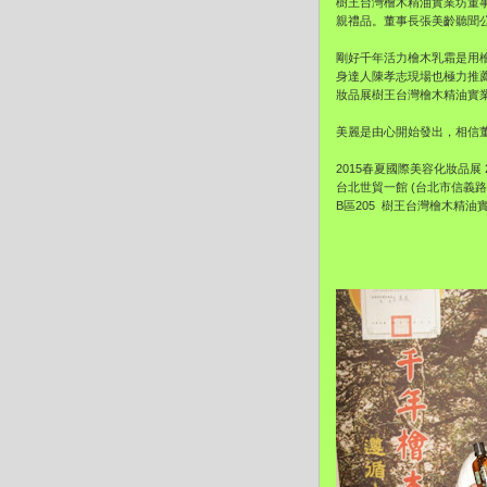
樹王台灣檜木精油實業坊董事長
親禮品。董事長張美齡聽聞
剛好千年活力檜木乳霜是用
身達人陳孝志現場也極力推薦
妝品展樹王台灣檜木精油實
美麗是由心開始發出，相信董事
2015春夏國際美容化妝品展 2015
台北世貿一館 (台北市信義路
B區205 樹王台灣檜木精油