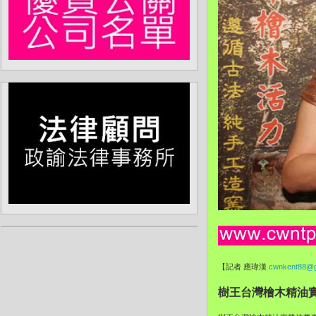
【記者 應瑋漢
cwnkent88@g
樹王台灣檜木精油