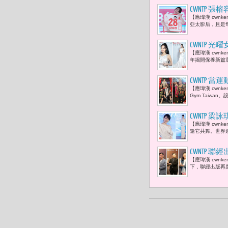
CWNTP
【應瑋漢 cwn
全的問題，
亞太影后，且是
CWNTP
【應瑋漢 cwn
年揭開保養新篇
CWNTP 
【應瑋漢 cwnk
灣先生」國
Gym Taiw
CWNTP 
【應瑋漢 cwn
邀它共舞。世界
CWNTP
【應瑋漢 cwn
事長林正俠
下，聯經出版再