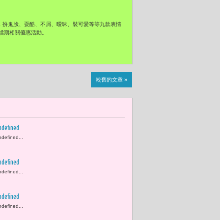
，扮鬼臉、耍酷、不屑
、曖昧、裝可愛
等等九款表情
檔期相關優惠活動。
較舊的文章 »
ndefined
ndefined...
ndefined
ndefined...
ndefined
ndefined...