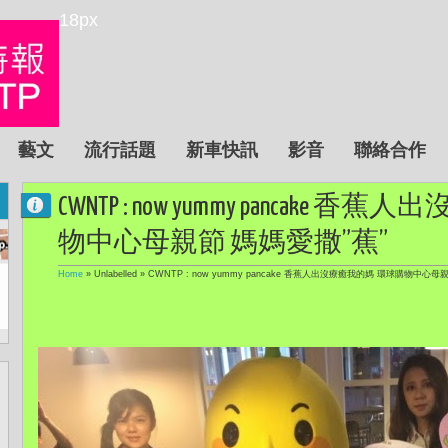
18px
藝文
流行話題
新車快訊
影音
聯絡合作
CWNTP : now yummy pancake
物中心母親節 媽媽愛撒”蕉”
Home
» Unlabelled »
CWNTP : now yummy pancake 香蕉人出沒療癒我的媽 環球購物中心母