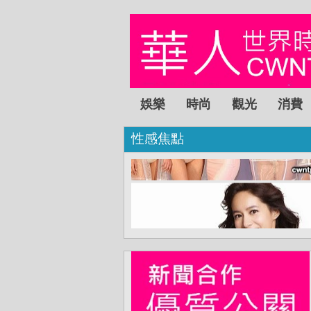
娛樂
時尚
觀光
消費
性感焦點