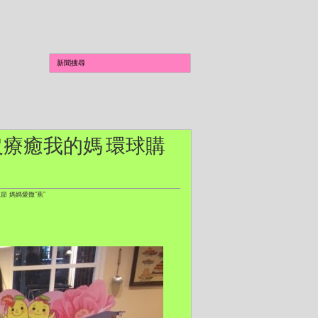
 香蕉人出沒療癒我的媽 環球購
親節 媽媽愛撒”蕉”