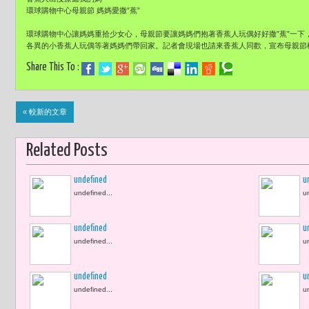
環球購物中心母親節 媽媽愛撒
”
蕉
”
環球購物中心讓媽媽重拾少女心，母親節要讓媽媽們抱著香蕉人玩偶好好撒
”
蕉
”
一下
各異的小香蕉人玩偶等著媽媽們帶回家
。
記者會現場也請來香蕉人同歡，宣布母親節
Share This To :
« 較新的文章
Related Posts
undefined
u
undefined...
u
undefined
u
undefined...
u
undefined
u
undefined...
u