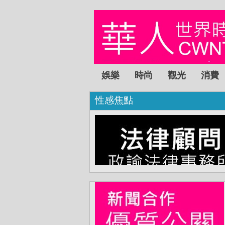
娛樂
時尚
觀光
消費
性感焦點