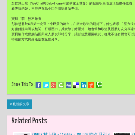
彭佳慧出席《WeChat與BabyHome可愛萌化全世界》的貼圖明星徵選活動擔任嘉賓
新專輯的她，同時也在為小巨蛋演唱會做準備。
寶貝「萌」照不離身
彭佳慧將於6月第一次登上小巨蛋的舞台，在廣大歌迷的期待下，她也表示:「壓力很
好讓她隨時可以翻閱，舒緩壓力，其實除了紓壓外，她也常和歌迷及親朋好友分享家中三個
寶貝製作成動態貼圖與家人朋友即時分享，讓彭佳慧躍躍欲試，從此不僅有機會可以
特別的方式與身邊朋友互動分享。
Share This To :
« 較新的文章
Related Posts