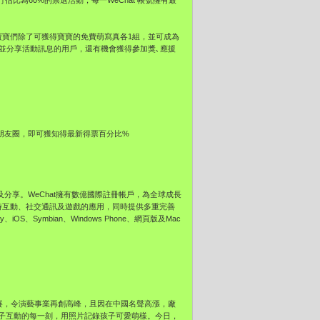
進行佔比為60%的票選活動，每一WeChat 帳號擁有最
勝的寶寶們除了可獲得寶寶的免費萌寫真各1組，並可成為
票並分享活動訊息的用戶，還有機會獲得參加獎､應援
組或朋友圈，即可獲知得最新得票百分比%
及分享。WeChat擁有數億國際註冊帳戶，為全球成長
即時互動、社交通訊及遊戲的應用，同時提供多重完善
OS、Symbian、Windows Phone、網頁版及Mac
賽，令演藝事業再創高峰，且因在中國名聲高漲，廠
子互動的每一刻，用照片記錄孩子可愛萌樣。今日，