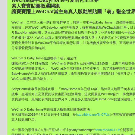
WeChat攜手BabyHome可愛萌化全世界
素人寶寶貼圖徵選開跑
讓寶寶躍上WeChat當主角真人版動態貼圖『萌』翻全世
WeChat，全球華人第一的行動社群平台，與第一母嬰平台BabyHome，強強聯手
愛寶寶，經過WeChat與Babyhome兩階段票選，就有機會成為WeChat貼圖巨星，紅
及BabyHome編輯團，選出前10位萌寶寶供會員與用戶票選，並將於5月6日公告前10名
角逐最後4席登上WeChat真人版寶寶動態貼圖的最萌人選；人氣最高的4位寶寶不僅將
寶寶免費設計製作WeChat平台獨家的動態貼圖，並有機會推廣至全世界。而活動
分享最愛寶寶的萌時刻。
WeChat X BabyHome強強聯手「萌」遍全球
據騰訊2014 Q4 財報指出，WeChat合併微信月活躍用戶已達到5億，比去年同期
公室總經理譚樂文表示：「WeChat為全球行動社群領導平台，除了積極串聯生活應用
BabyHome合作真人寶寶動態貼圖徵選，希望能夠讓更多使用者體驗到『分享生活』
WeChat動態貼圖的魅力。¬」
BabyHome董事長何麗純表示：「BabyHome今年已經13歲，陪伴華人地區千萬家
故事、生活新知以及寶寶的珍貴畫面與點滴回憶，這次與騰訊WeChat合作，將會動員
寶寶最特別、最萌的表情與全世界分享，讓更多人能感受到BabyHome的愛與溫暖。Our love makes 
WeChat X BabyHome萌寶寶真人版動態貼圖徵選辦法
報名日期自2015年4月14日起至4月29日，於
http://bbho.me/6nCFUt
上傳三張寶寶最萌
真人版貼圖巨星。
第一階段的票選將在5月6日至5月19日於BabyHomehttp://
bbho.me/6nCFUt
公開票選