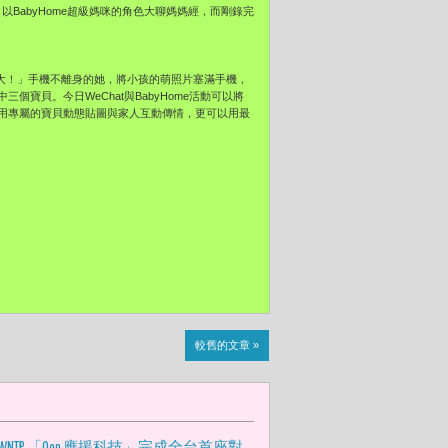
，以BabyHome超級媽咪的角色大聊媽媽經，而剛錄完
大！」手機不離身的她，將小孩的萌照片塞滿手機，
寶貝。今日WeChat與BabyHome活動可以將
用專屬的寶貝動態貼圖與家人互動傳情，更可以用最
較舊的文章 »