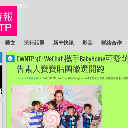
18px
藝文
流行話題
新車快訊
影音
聯絡合作
CWNTP 3C: WeChat 攜手BabyH
告素人寶寶貼圖徵選開跑
Home
»
1電腦手機
»
CWNTP 3C: WeChat 攜手BabyHome可愛萌化全世界 彭佳慧宣告素人