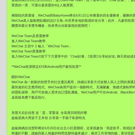
選期間為5月20日至5月26日，進入WeChat Team，按下選單中的「Chat 好康」，
寶貴的一票，可選出最喜愛的4位人氣寶寶。
兩階段的票選後，WeChat與BabyHome將在6月1日公布獲選的四名優勝者，優
WeChat真人版動態貼圖的設計主角､向世界各地的親朋好友分享；此外，凡參與投
團獎和愛分享獎等機會，快來秀出你家最萌的寶寶吧！
WeChat Team及票選教學
進入WeChat Team教學
WeChat 主頁中  輸入「WeChat Team」
WeChat Team票選教學
進入WeChat Team按下下方選單中的「Chat好康」投票分享給好友､聊天群
**WeChat投票限定iOS和Android用戶參與投票**
關於WeChat
WeChat 為一創新的智慧手持社交通訊應用，持續以革新方式改變人與人之間的溝通
最快速的社交應用程式。WeChat為用戶提供一個劃時代、充滿樂趣、無縫式接軌
的隱私保障，用戶可按個人需求自訂隱私層級。WeChat用戶可在Android、BlackBerry、i
桌面版免費下載及執行。
美聲天后彭佳慧 攻「蛋」零緊張 全靠寶貝萌照紓壓
超級星媽大秀孩子王本領 分享第一手親子私密時光
超級媽媽彭佳慧即將於6月20日在台北小巨蛋開唱，近來因參加「我是歌手」歌唱比
商邀約不斷，讓她與家人相處的時間也變得越來越少，兩岸工作突增的她，更珍惜親