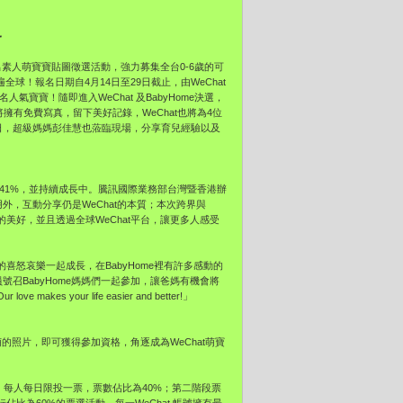
界
推出素人萌寶寶貼圖徵選活動，強力募集全台0-6歲的可
遍全球！報名日期自4月14日至29日截止，由WeChat
人氣寶寶！隨即進入WeChat 及BabyHome決選，
擁有免費寫真，留下美好記錄，WeChat也將為4位
當日，超級媽媽彭佳慧也蒞臨現場，分享育兒經驗以及
增長41%，並持續成長中。騰訊國際業務部台灣暨香港辦
外，互動分享仍是WeChat的本質；本次跨界與
的美好，並且透過全球WeChat平台，讓更多人感受
庭的喜怒哀樂一起成長，在BabyHome裡有許多感動的
號召BabyHome媽媽們一起參加，讓爸媽有機會將
your life easier and better!」
的照片，即可獲得參加資格，角逐成為WeChat萌寶
，每人每日限投一票，票數佔比為40%；第二階段票