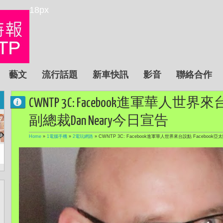
18px
藝文
流行話題
新車快訊
影音
聯絡合作
CWNTP 3C: Facebook進軍華人世界來
副總裁Dan Neary今日宣告
Home
»
1電腦手機
»
2電玩網路
»
CWNTP 3C: Facebook進軍華人世界來台設點 Facebook亞