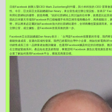
日前Facebook 創辦人暨CEO Mark Zuckerberg到中國，與小米科技的 C
性。今日，亞太區亞太區副總裁Dan Neary，來台宣告成立辦公室設點，並表示” F
利用社群網站的優勢，創造商機。”由於社群網站上所討論的任何事，效應是比起其
因此日本樂天市場與Facebook早已積極攜手布局亞洲市場商機合作，再再都顯示
勢，所以將來必定屬於如Facebook強大的社群網站運作，全球商機也緊接踵而來
立辦公室，成立據點，是Facebook首當其衝的第一步。
Facebook亞太區副總裁Dan Neary表示：「台灣是Facebook很重要的市場
都能快速成長，並邁向區域性發展。我們已經看到台灣中小企業，例如生鮮電商i3Fres
功銷售成長三倍！品牌業者如雅詩蘭黛，也運用Facebook觸及特定的目標族群。雅詩
石立體超緊緻系列」產品知名度及銷售額，事實證明 Facebook 廣告比電視廣告更
企業了解如何善用Facebook平台，獲致其商業目標。