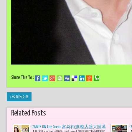
Share This To :
« 較新的文章
Related Posts
CWNTP ON the Green 富錦街旗艦店盛大開幕
【應瑋漢 cwnkent88@gmail.com】當韓流吹進高爾夫球
【