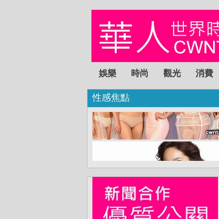
娛樂
時尚
觀光
消費
性感焦點