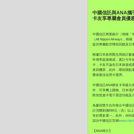
中國信託與ANA
卡友享專屬會員優
中國信託商業銀行（簡稱「中信
（All Nippon Air
提供專屬航空哩程回饋及日
根據日本政府觀光局統計數據
年增率超過兩成，累計今年前
卡，卡友不論在日本旅遊或臺
來回機票，此外，哩程積點
費者最佳信用卡選擇。
中國信託ANA聯名卡等級分
外，可享機上購物、日本境內
附加悠遊卡電子票證功能及J
為慶祝雙方合作推出中國信託
計消費刷滿888元（含）以
等好禮多選一。此外，ANA還
請洽中國信託官網
www.ctbc
【ANA簡介】