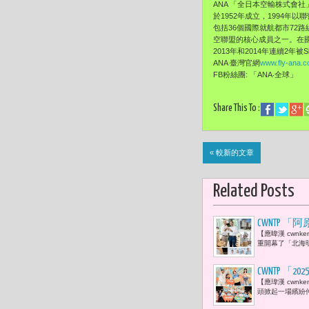
ANA 「全日本空輸株式會社」， 英
於1952年成立，1994年
包括36個國際就航都市72路
空聯盟的核心成員之一。在國
2013年和2014年連續2年被
ANA 臺灣官網
www.fly-ana.c
FB粉絲團: 「ANA‧全球」
Share This To :
« 較新的文章
Related Posts
CWNTP
【應暐漢 cwnk
創生理念」
重開幕了「北海明
CWNTP 
【應瑋漢 cwnk
點亮童心與
頭掀起一場繽紛