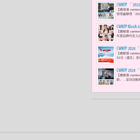
CWNTP 
【應瑋漢 cwn
管理處辦理「20
CWNTP K
【應暐漢 cwnk
年度品牌代言人許
CWNTP 
【應暐漢 cwnk
31日（週五）至6
CWNTP 
【應暐漢 cwn
展演
節」，這項活動將