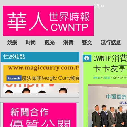
18px
娛樂
時尚
觀光
消費
藝文
流行話題
性感焦點
CWNTP
卡 卡友
Home
»
2旅遊
»
CWNTP 