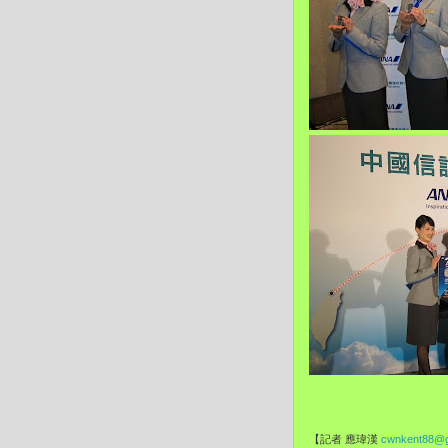
【記者 應瑋漢
cwnkent88@g