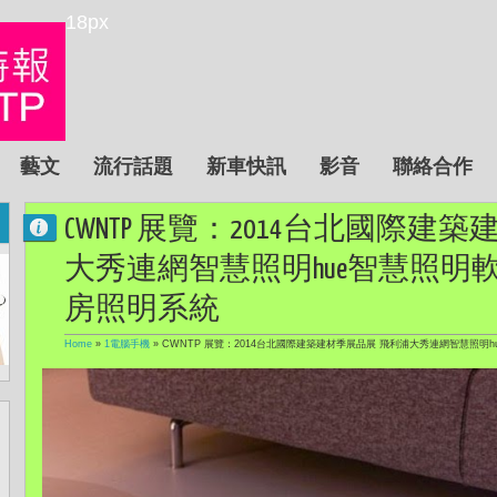
18px
藝文
流行話題
新車快訊
影音
聯絡合作
CWNTP 展覽：2014台北國際建
大秀連網智慧照明hue智慧照明軟帶燈
房照明系統
Home
»
1電腦手機
»
CWNTP 展覽：2014台北國際建築建材季展品展 飛利浦大秀連網智慧照明hu