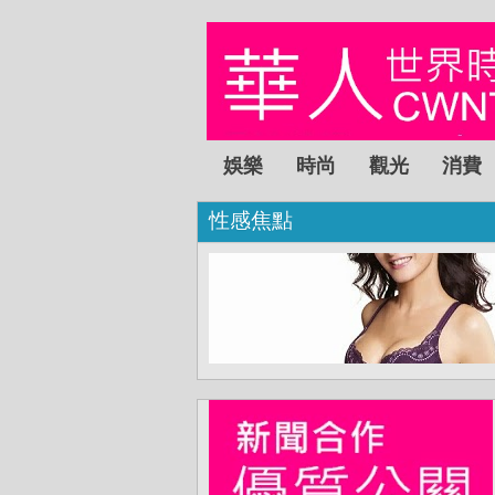
娛樂
時尚
觀光
消費
性感焦點