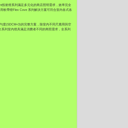
cent投射燈系列滿足多元化的商店照明需求，效率完全
軟帶燈Flex Cove 系列解決方案可符合室內各式各
均勻度(SDCM<3)的完整方案，除室內不同尺應用與空
浦全系列室內燈具滿足消費者不同的商照需求，全系列