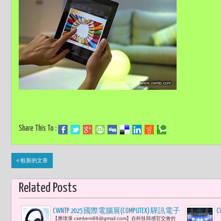
Share This To :
« 較新的文章
Related Posts
CWNTP 2025 國際電腦展(COMPUTEX) 驊訊電子
C
【應瑋漢 cwnkent88@gmail.com】在科技與感官交會的
【