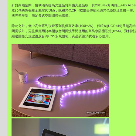
針對商照空間，飛利浦為提高光源品質與擴充產品線，於2015年2月將推出Flex Ac
取代傳統陶瓷複金屬燈(CDM)，飽和光色CRI>92媲美傳統光源光色優點且更勝一籌。而
樣光型雕塑，滿足各式空間間接光需求。
除此之外，低中高全系列崁燈系列提供高效率(100lm/W)、低眩光(UGR<19)且超高
間需求外，更提供應用於半開放空間與洗手間使用的高防水防塵崁燈(IP54)。飛利
經過國際安規認證及台灣CNS安規規範，高品質讓消費者安心使用。