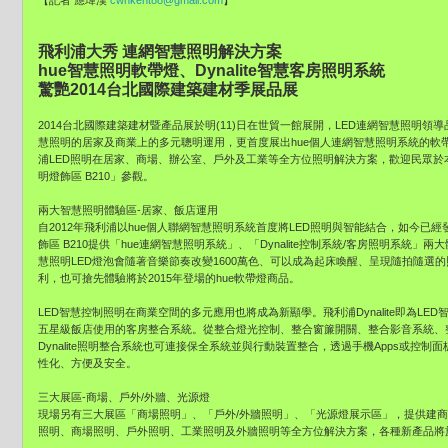
【記者 應瑋漢
cwnkent88@gmail.com
】
飛利浦大秀 連網智慧照明解決方案
hue智慧照明軟帶燈、Dynalite智慧客房照明系統
驚艷2014台北國際建築建材季展品展
2014台北國際建築建材暨產品展於明(11)日在世貿一館展開，LED連網智慧照明領導
慧照明的居家及商業上的多元聰明運用，更首度展出hue個人連網智慧照明系統的軟帶燈
浦LED照明在居家、商場、辦公室、戶外及工業等全方位照明解決方案，歡迎民眾於本周
明燈飾區 B210」參觀。
兩大智慧照明體驗區-居家、飯店運用
自2012年飛利浦以hue個人聯網智慧照明系統首度將LED照明與智能結合，如今
飾區 B210提供「hue連網智慧照明系統」、「Dynalite控制系統/客房照明系統」
慧照明LED燈泡會隨著音樂節奏改變1600萬色、可以成為起床喚醒、呈現隨拍隨選
利，也可搶先體驗將於2015年登場的hue軟帶燈商品。
LED智慧控制照明在商業空間的多元應用也將成為新顯學。飛利浦Dynalite即為L
五星級飯店使用的客房整合系統。從整合燈光控制、整合窗簾開關、整合影音系統、
Dynalite照明整合系統也可連接保全系統並與行動裝置整合，透過手機Apps或控
性化、方便及安全。
三大展區-商場、戶外/外牆、光源燈
現場另有三大展區「商場照明」、「戶外/外牆照明」、「光源燈展示區」，提供建
照明、商場照明、戶外照明、工業照明及外牆照明等全方位解決方案，各種新產品將