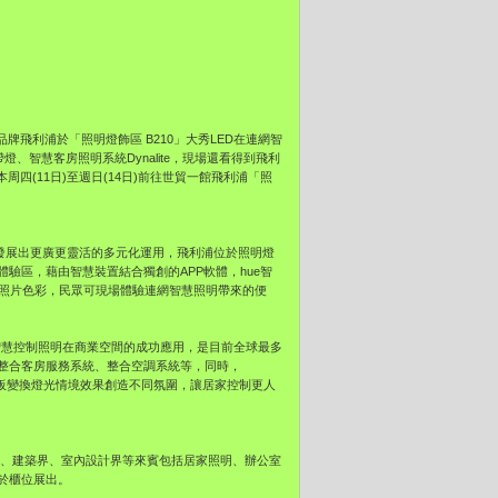
品牌飛利浦於「照明燈飾區 B210」大秀LED在連網智
、智慧客房照明系統Dynalite，現場還看得到飛利
四(11日)至週日(14日)前往世貿一館飛利浦「照
已經發展出更廣更靈活的多元化運用，飛利浦位於照明燈
兩大體驗區，藉由智慧裝置結合獨創的APP軟體，hue智
的照片色彩，民眾可現場體驗連網智慧照明帶來的便
ED智慧控制照明在商業空間的成功應用，是目前全球最多
整合客房服務系統、整合空調系統等，同時，
制面板變換燈光情境效果創造不同氛圍，讓居家控制更人
商、建築界、室內設計界等來賓包括居家照明、辦公室
於櫃位展出。