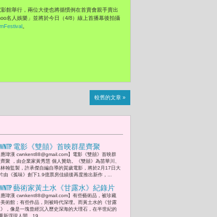
山電影館舉行，兩位大使也將循慣例在首賣會親手賣出
hoo名人娛樂」並將於今日（4/8）線上首播幕後拍攝
mFestival
。
較舊的文章 »
CWNTP 電影《雙囍》首映群星齊聚
應瑋漢 cwnkent88@gmail.com】電影《雙囍》首映群
星齊聚 ，由企業家黃秀慧 個人贊助。《雙囍》為苗華川、
張林翰監製，許承傑自編自導的賀歲電影，將於2月17日大
由《孤味》創下1.9億票房佳績後再度推出新作，...
CWNTP 藝術家黃土水《甘露水》紀錄片
應瑋漢 cwnkent88@gmail.com】有些藝術品，被珍藏
發表 一鑿一刻之間 臺灣終於聽見自己
於美術館；有些作品，則被時代深埋。而黃土水的《甘露
的靈魂 胡寶莉深受感動「出生在台灣，
水》，像是一塊曾經沉入歷史深海的大理石，在半世紀的
新浮現人間。19...