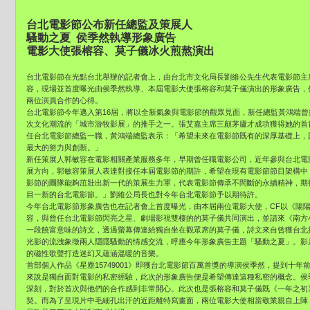
台北電影節公布新任總監及策展人
騷動之夏 侯季然執導形象廣告
電影大使張榕容、莫子儀冰火煎熬演出
台北電影節在光點台北舉辦的記者會上，由台北市文化局長劉維公先生代表電影節主
容，現場並首度曝光由侯季然執導、本屆電影大使張榕容和莫子儀演出的形象廣告，
兩位演員合作的心得。
台北電影節今年邁入第16屆，將以全新氣象與電影節的觀眾見面，新任總監黃鴻端
次文化潮流的「城市游牧影展」的推手之一。張艾嘉主席三顧茅廬才成功獲得她的首
任台北電影節總監一職，黃鴻端總監表示：「希望未來在電影節既有的深厚基礎上，
最大的努力與創新。」
新任策展人郭敏容在電影相關產業服務多年，早期曾任職電影公司，近年參與台北電
展方向，郭敏容策展人表達對接任本屆電影節的期許，希望在現有電影節節目架構中
影節的團隊能夠茁壯出新一代的策展生力軍，代表電影節傳承不間斷的永續精神，期
目一新的台北電影節。」劉維公局長也對今年台北電影節予以期待許。
今年台北電影節形象廣告也在記者會上首度曝光，由本屆兩位電影大使，CF以《陽
容，與曾任台北電影節閃亮之星、劇場影視雙棲的的莫子儀共同演出，並請來《南方
一段饒富意味的詩文，透過螢幕傳達給獨自坐在觀眾席的莫子儀，詩文來自曾獲台北
光影的流洩象徵兩人隱隱騷動的情感交流，呼應今年形象廣告主題「騷動之夏」。影
的磁性歌聲打造迷幻又蘊涵溫暖的音樂。
首部個人作品《星塵15749001》即獲台北電影節百萬首獎的導演侯季然，提到十
來說是獨自面對電影的私密經驗，此次的形象廣告便是希望傳達這種私密的概念。侯
深刻，對於首次與他們的合作感到非常開心。此次也是張榕容和莫子儀既《一年之初
契。而為了呈現片中毛細孔出汗的近距離特寫畫面，兩位電影大使相當敬業親自上陣