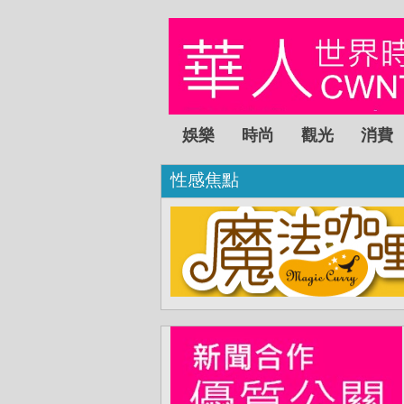
娛樂
時尚
觀光
消費
性感焦點