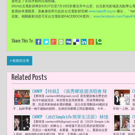
是吃足了苦頭才順利完成拍攝。
2014台北電影節將於6月27日至7月19日於臺北市中山堂、台北新光影城及光點華
套票給幸運觀眾。形象廣告即日起於台北電影節官網
www.taipeiff.org.tw
播出，「Ya
花絮。相關最新消息可至台北電影節FACEBOOK查詢：
www.facebook.com/TaipeiFil
Share This To :
« 較新的文章
Related Posts
CWNTP 【特稿】《張秀卿巡迴演唱會 辣
【應瑋漢 cwnkent88@gmail.com】當音樂節奏在歷史的
【
妹駕到2》張秀卿以「神力女超人」奮
長河中緩緩流淌，有些聲音是用來懷舊，而張秀卿的歌
戰台語歌壇 綜藝大姊大于美人現身「重
聲，則是用來衝破命運的圍籬。這位在歌壇翻滾46載的女
子，始終帶著一種不服輸的韌勁，在挫折與榮耀之間反覆橫跳。今年...
年初一上映。該片
量級」加持「神力並非天賦，而是人在
無數次跌倒後，依然決定拍拍灰塵，對
CWNTP 《2025 Simple Life 簡單生活節》林憶
【應瑋漢 cwnkent88@gmail.com】在《2025 Simple Life
【
命運挑眉說『再來』的那份韌性。」
蓮以歌聲畫出了自己的內在地圖：「從
簡單生活節》的舞台上，林憶蓮不是以巨星的姿態回歸，
理解自己，到理解世界；從接受失去，
而是以一個有呼吸、有重量、有故事的「人」重新站在眾
人面前。她的側影在燈光裡沉靜、堅定，又帶著一絲只有...
失語之後，終於重