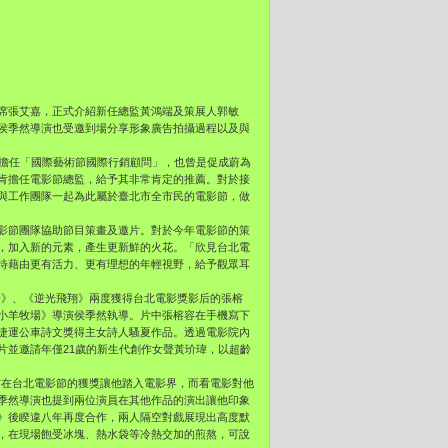
席張艾嘉，正式介紹新任總監黃鴻端及策展人郭敏
侯季然導演也受邀到場分享形象廣告拍攝過程以及與
曾擔任「國際藝術節國際行銷顧問」，也曾是促成蔚為
肯擔任電影節總監，給予其非常肯定的推薦。對於接
與工作團隊一起為此屬於臺北市全市民的電影節，做
影節團隊協助節目策畫及邀片。對於今年電影節的策
，加入新的元素，產生更新鮮的火花。「欣見台北電
待藉由更有活力、更有理想的年輕視野，給予觀眾耳
陽》、《逆光飛翔》兩度獲得台北電影獎影后的張榕
小羊牧場》導演侯季然執導。片中張榕容在手機寫下
捷運公車詩文獎得主女詩人騷夏作品。透過電影院內
片並邀請年僅21歲的新生代創作女聲黃玠瑋，以超齡
年前在台北電影節的獲獎讓他踏入電影界，而看電影對他
季然導演也提到兩位演員在其他作品的演出讓他印象
》後睽違八年再度合作，兩人隔空對戲展現出高度默
，在現場飽受冰塊、熱水袋等冷熱交加的煎熬，可說