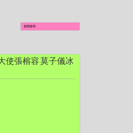
 電影大使張榕容 莫子儀冰