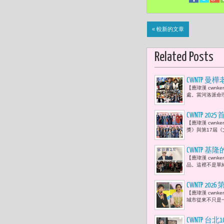
« 較新的文章
Related Posts
CWNTP
【應瑋漢 cwn
和行動力擘
處。當河洛派命
CWNTP 2
【應瑋漢 cwnk
看見更柔軟
獎》與第17屆《文馨
有不錯表現
CWNTP
【應瑋漢 cwn
感》
品。這裡不是單純
CWNTP 
【應瑋漢 cwn
們該如何定
城市從來不只是一
CWNTP 