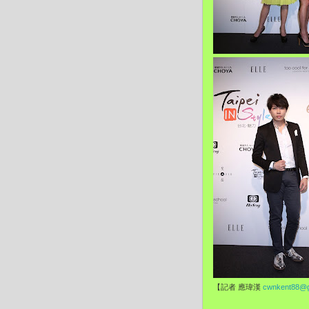
【記者 應瑋漢
cwnkent88@g