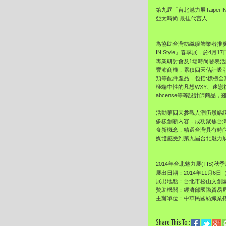
第九屆「台北魅力展Taipei IN 
亞太時尚 最佳代言人
為協助台灣紡織服飾業者推廣
IN Style」春季展，於
專業研討會及1場時尚發表
豐沛商機，累積四天估計吸
類等配件產品，包括:標榜全真皮
極端中性的凡想WXY、迷戀複雜
abcense等等設計師商
活動第四天參觀人潮仍然絡
多樣創新內容，成功聚焦台
食新概念，精選台灣具有時
媒體感受到第九屆台北魅力
2014年台北魅力展(TIS)
展出日期：2014年11月6日（
展出地點：台北市松山文創園區
贊助機關：經濟部國際貿易
主辦單位：中華民國紡織業
Share This To :