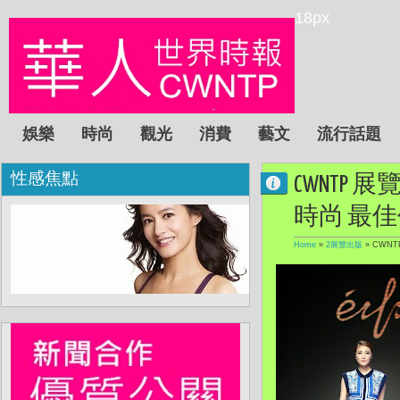
18px
娛樂
時尚
觀光
消費
藝文
流行話題
性感焦點
CWNTP 展
時尚 最
Home
»
2展覽出版
»
CWNT