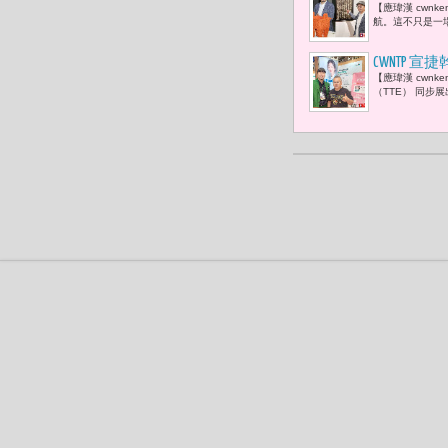
【應瑋漢 cwn
術數位18
航。這不只是一場
CWNTP 宣捷
【應瑋漢 cwnk
入「健康美
（TTE） 同步