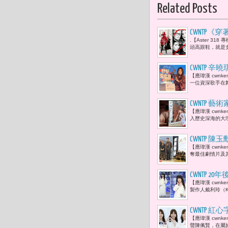
Related Posts
CWNTP《
.【Aster 3
娜·溫圖（A
頭高跟鞋，就是女
CWNTP
【應瑋漢 cwn
了。」
一位資深歌手在舞
CWNTP
【應瑋漢 cwn
受感動「出
入歷史深海的大理
CWNTP 
【應瑋漢 cwn
驊、劉冠廷
奪最佳劇情片及
家族、記憶
CWNTP
【應瑋漢 cwn
的全新單曲
製作人戴利玲（K
CWNTP
【應瑋漢 cwn
一種名為「
聲陳佩賢，在屬