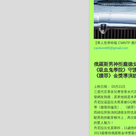
【華人世界時報 CWNTP 
cwnkent88@gmail.com
俄羅斯男神拒龐德
《吸血鬼學院》守
《贖罪》金獎導演
上映日期： 03月21日
三度代言香奈兒摩登香水代
發網友熱搜，原來他就是本
丹尼拉寇茲拉夫斯基被GQ雜
導《傲慢與偏見》、《贖罪
而綺拉所扮演的謎樣女郎也
駛黑色快艇穿梭河上，再次
的驚人魅力！
丹尼拉出生莫斯科，11歲
2013還獲得俄羅斯金球獎