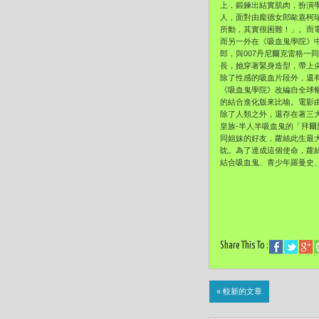
上，鍛鍊出結實肌肉，扮演
人，面對由龐德女郎歐嘉柯
所動，其實很困難！」。而電
而另一外在《吸血鬼學院》
郎，與007丹尼爾克雷格一
長，她穿著緊身造型，帶上
除了性感的吸血片段外，還
《吸血鬼學院》改編自全球
的結合進化版來比喻。電影
除了人類之外，還存在著三
皇族-半人半吸血鬼的「拜爾
同姐妹的好友，蘿絲此生最
眈。為了達成這個使命，蘿絲
結合吸血鬼、青少年羅曼史、
Share This To :
« 較新的文章