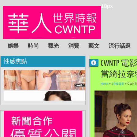
18px
娛樂
時尚
觀光
消費
藝文
流行話題
性感焦點
CWNTP
當綺拉奈
Home
»
1音樂電影
»
CWN