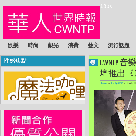
18px
娛樂
時尚
觀光
消費
藝文
流行話題
性感焦點
CWNTP
壇推出《
Home
»
1音樂電影
»
CWN