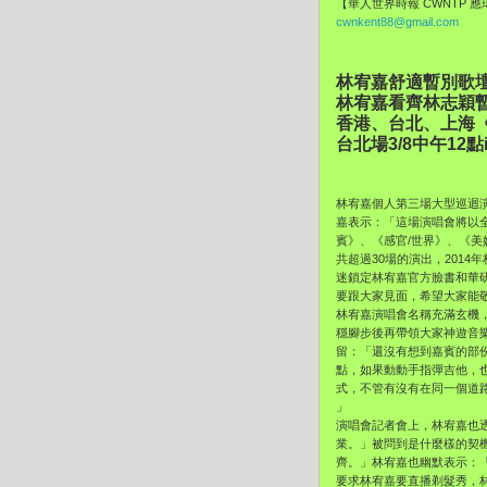
【華人世界時報 CWNTP 
cwnkent88@gmail.com
林宥嘉舒適暫別歌壇
林宥嘉看齊林志穎
香港、台北、上海
台北場3/8中午12
林宥嘉個人第三場大型巡迴
嘉表示：「這場演唱會將以全
賓》、《感官/世界》、《美妙
共超過30場的演出，201
迷鎖定林宥嘉官方臉書和華研
要跟大家見面，希望大家能
林宥嘉演唱會名稱充滿玄機
穩腳步後再帶領大家神遊音
留：「還沒有想到嘉賓的部
點，如果動動手指彈吉他，
式，不管有沒有在同一個道
」
演唱會記者會上，林宥嘉也
業。」被問到是什麼樣的契
齊。」林宥嘉也幽默表示：
要求林宥嘉要直播剃髮秀，