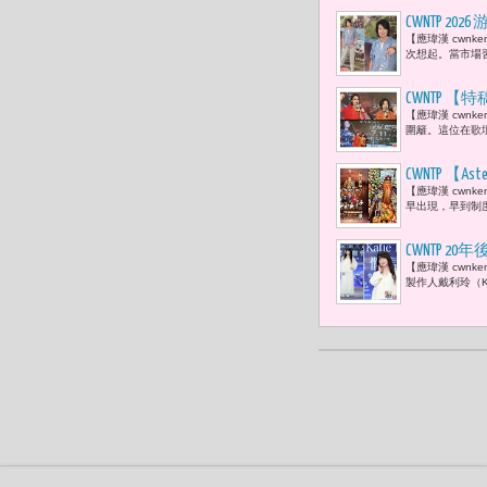
CWNTP 
【應瑋漢 cwn
歌，不會過
次想起。當市場
CWNTP
【應瑋漢 cwn
藝大姊大于
圍籬。這位在歌
拍灰塵，對
CWNTP 
【應瑋漢 cwn
好，人先學
早出現，早到制
度允許什麼
CWNTP
【應瑋漢 cwn
的全新單曲
製作人戴利玲（K