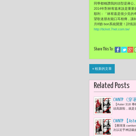
同學都稱讚我的頭型是蔣公
2014年對林宥嘉來說是重
順利：「林宥嘉是很少見的
望歌迷朋友能口耳相傳，讓林
月8號i bon系統開賣！詳
http://ticket.7net.com.tw/
Share This To :
« 較新的文章
Related Posts
CWNTP《
.【Aster 3
娜·溫圖（A
頭高跟鞋，就是女
CWNTP 【
【應瑋漢 cwnken
尚權力的分手 
次以近乎神話級的演
Prada 