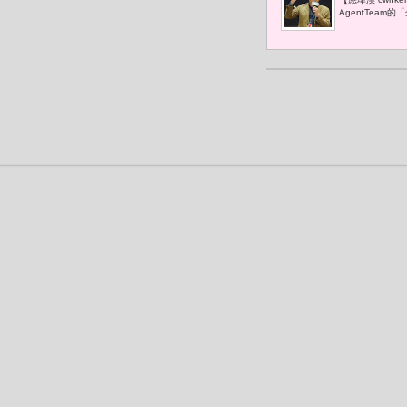
深化企業洞
AgentTea