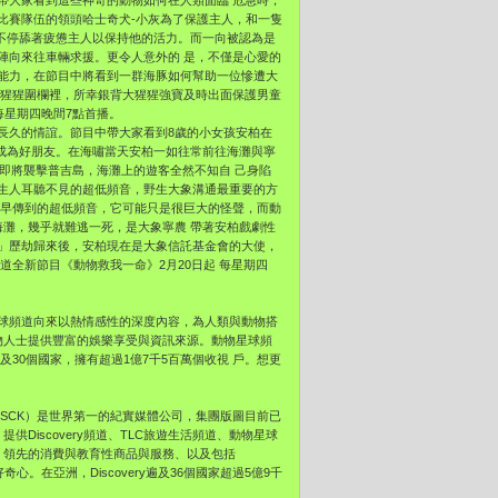
帶大家看到這些神奇的動物如何在人類面臨 危急時，
比賽隊伍的領頭哈士奇犬-小灰為了保護主人，和一隻
不停舔著疲憊主人以保持他的活力。而一向被認為是
陣向來往車輛求援。更令人意外的 是，不僅是心愛的
能力，在節目中將看到一群海豚如何幫助一位慘遭大
）大猩猩圍欄裡，所幸銀背大猩猩強寶及時出面保護男童
每星期四晚間7點首播。
長久的情誼。節目中帶大家看到8歲的小女孩安柏在
成為好朋友。在海嘯當天安柏一如往常前往海灘與寧
嘯即將襲擊普吉島，海灘上的遊客全然不知自 己身陷
生人耳聽不見的超低頻音，野生大象溝通最重要的方
嘯早傳到的超低頻音，它可能只是很巨大的怪聲，而動
灘，幾乎就難逃一死，是大象寧農 帶著安柏戲劇性
」歷劫歸來後，安柏現在是大象信託基金會的大使，
全新節目《動物救我一命》2月20日起 每星期四
球頻道向來以熱情感性的深度內容，為人類與動物搭
物人士提供豐富的娛樂享受與資訊來源。動物星球頻
及30個國家，擁有超過1億7千5百萬個收視 戶。想更
 DISCB， DISCK）是世界第一的紀實媒體公司，集團版圖目前已
提供Discovery頻道、TLC旅遊生活頻道、動物星球
球的電視網，領先的消費與教育性商品與服務、以及包括
其好奇心。在亞洲，Discovery遍及36個國家超過5億9千