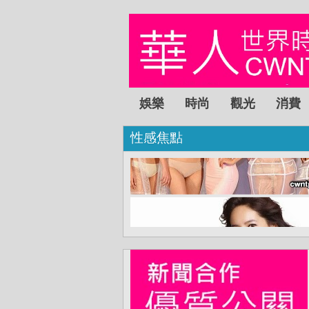
娛樂
時尚
觀光
消費
性感焦點