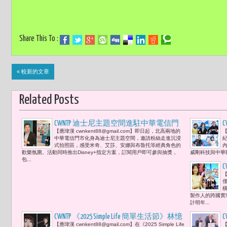
Share This To :
« 較新的文章
Related Posts
CWNTP 迪士尼主題空間進駐中華電信門
【應瑋漢 cwnkent88@gmail.com】即日起，北高兩地的
【
市 陳永樂 : 「藉由這次與中華電信的合
中華電信門市化身為迪士尼主題空間，邀請粉絲走進沉浸
作，台灣的粉絲們可以用更輕鬆的方式
式拍照區，感受米奇、艾莎、安娜與布魯托等經典角色的
歡樂氛圍。活動同時推出Disney+指定方案，訂閱用戶即可參與抽獎，
威剛科技與中華職
暢享迪士尼世界級的故事與優質的亞太
包...
內容，盡在Disney+。」
【
製作人的跨國實
計明年...
CWNTP 《2025 Simple Life 簡單生活節》林憶
【應瑋漢 cwnkent88@gmail.com】在《2025 Simple Life
【