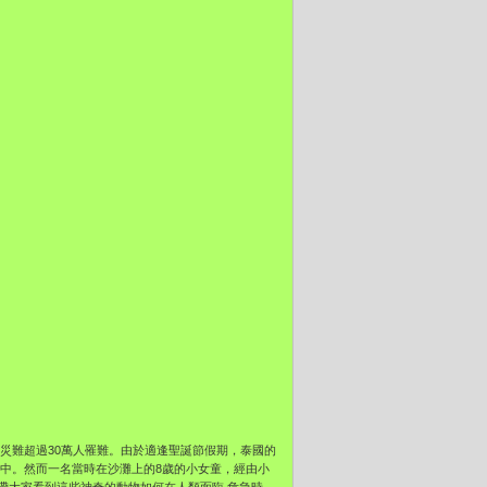
紀災難超過30萬人罹難。由於適逢聖誕節假期，泰國的
中。然而一名當時在沙灘上的8歲的小女童，經由小