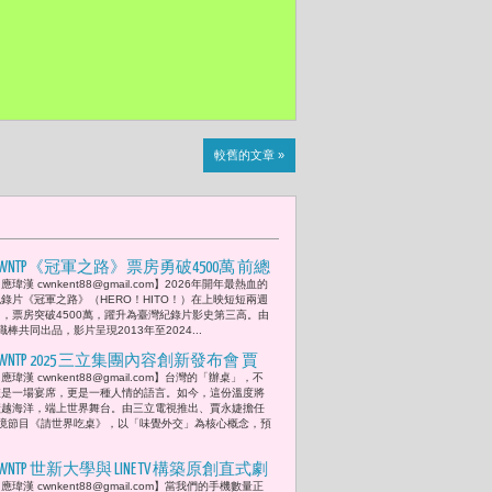
較舊的文章 »
CWNTP《冠軍之路》票房勇破4500萬 前總
應瑋漢 cwnkent88@gmail.com】2026年開年最熱血的
統蔡英文與立委蘇巧慧見證奇蹟 「我相
紀錄片《冠軍之路》（HERO！HITO！）在上映短短兩週
信，未來的臺灣，會讓世界看到一個更
內，票房突破4500萬，躍升為臺灣紀錄片影史第三高。由
棒共同出品，影片呈現2013年至2024...
堅定、更傑出、也更被記住的臺灣。」
CWNTP 2025 三立集團內容創新發布會 賈
應瑋漢 cwnkent88@gmail.com】台灣的「辦桌」，不
永婕製作《請世界吃桌》隋棠、藍正
僅是一場宴席，更是一種人情的語言。如今，這份溫度將
龍、浩子、陳隨意與美食YouTuber千千
橫越海洋，端上世界舞台。由三立電視推出、賈永婕擔任
境節目《請世界吃桌》，以「味覺外交」為核心概念，預
「辦桌台灣隊」從台灣巷口到世界舞台
一場味覺與文化的外交行動
CWNTP 世新大學與 LINE TV 構築原創直式劇
應瑋漢 cwnkent88@gmail.com】當我們的手機數量正