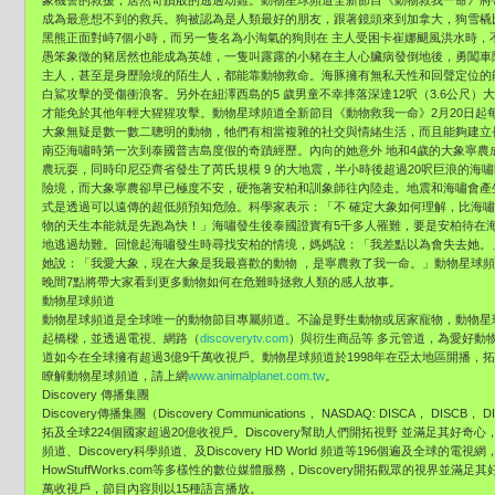
象機警的救援，居然奇蹟般的逃過劫難。動物星球頻道全新節目《動物救我一命》將
成為最意想不到的救兵。狗被認為是人類最好的朋友，跟著鏡頭來到加拿大，狗雪橇
黑熊正面對峙7個小時，而另一隻名為小淘氣的狗則在 主人受困卡崔娜颶風洪水時，
愚笨象徵的豬居然也能成為英雄，一隻叫露露的小豬在主人心臟病發倒地後，勇闖車
主人，甚至是身歷險境的陌生人，都能靠動物救命。海豚擁有無私天性和回聲定位的
白鯊攻擊的受傷衝浪客。另外在紐澤西島的5 歲男童不幸摔落深達12呎（3.6公尺
才能免於其他年輕大猩猩攻擊。動物星球頻道全新節目《動物救我一命》2月20日起
大象無疑是數一數二聰明的動物，牠們有相當複雜的社交與情緒生活，而且能夠建立
南亞海嘯時第一次到泰國普吉島度假的奇蹟經歷。內向的她意外 地和4歲的大象寧農
農玩耍，同時印尼亞齊省發生了芮氏規模 9 的大地震，半小時後超過20呎巨浪的海
險境，而大象寧農卻早已極度不安，硬拖著安柏和訓象師往內陸走。地震和海嘯會產
式是透過可以遠傳的超低頻預知危險。科學家表示：「不 確定大象如何理解，比海
物的天生本能就是先跑為快！」海嘯發生後泰國證實有5千多人罹難，要是安柏待在海
地逃過劫難。回憶起海嘯發生時尋找安柏的情境，媽媽說：「我差點以為會失去她。
她說：「我愛大象，現在大象是我最喜歡的動物 ，是寧農救了我一命。」動物星球頻道
晚間7點將帶大家看到更多動物如何在危難時拯救人類的感人故事。
動物星球頻道
動物星球頻道是全球唯一的動物節目專屬頻道。不論是野生動物或居家寵物，動物星
起橋樑，並透過電視、網路（
discoverytv.com
）與衍生商品等 多元管道，為愛好動
道如今在全球擁有超過3億9千萬收視戶。動物星球頻道於1998年在亞太地區開播，拓
瞭解動物星球頻道，請上網
www.animalplanet.com.tw
。
Discovery 傳播集團
Discovery傳播集團（Discovery Communications， NASDAQ: DISCA，
拓及全球224個國家超過20億收視戶。Discovery幫助人們開拓視野 並滿足其好奇心，
頻道、Discovery科學頻道、及Discovery HD World 頻道等196個遍及全
HowStuffWorks.com等多樣性的數位媒體服務，Discovery開拓觀眾的視界並滿足
萬收視戶，節目內容則以15種語言播放。