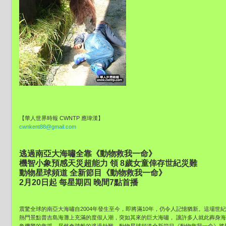
【華人世界時報 CWNTP 應瑋漢】
cwnkent88@gmail.com
逃過南亞大海嘯全靠《動物救我一命》
機智小象預感天災超能力 領 8歲女童倖存世紀災難
動物星球頻道 全新節目《動物救我一命》
2月20日起 每星期四 晚間7點首播
震驚全球的南亞大海嘯自2004年發生至今，即將滿10年，仍令人記憶猶新。這場世
熱門景點普吉島海灘上充滿的度假人潮，突如其來的巨大海嘯， 讓許多人就此葬身海