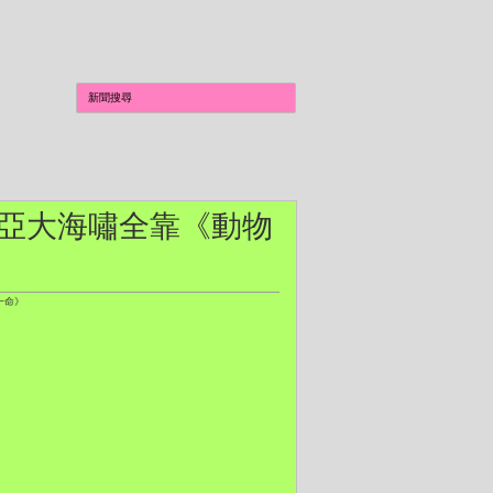
逃過南亞大海嘯全靠《動物
一命》