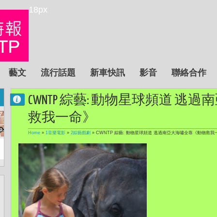
18px
藝文
流行話題
新車快訊
影音
聯絡合作
CWNTP 綜藝: 動物星球頻道 
救我一命》
Home
»
1音樂電影
»
2綜藝戲劇
»
CWNTP 綜藝: 動物星球頻道 逃過南亞大海嘯全靠《動物救我