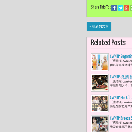
Share This To :
« 較新的文章
Related Posts
CWNTP S
【應瑋漢 cwnk
聯名策略擄獲味蕾
CWNTP
【應瑋漢 cwn
著清晨剛入港、重
CWNTP 
【應瑋漢 cwn
持 百元價
而是如何把專業料
CWNTP 
【應瑋漢 cwnk
料理分享粉
元家企業攜手北