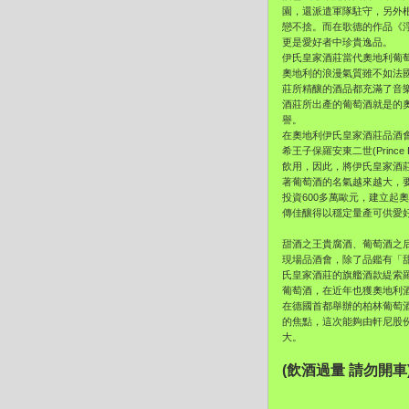
園，還派遣軍隊駐守，另外
戀不捨。而在歌德的作品《
更是愛好者中珍貴逸品。
伊氏皇家酒莊當代奧地利葡
奧地利的浪漫氣質雖不如法
莊所精釀的酒品都充滿了音
酒莊所出產的葡萄酒就是的
譽。
在奧地利伊氏皇家酒莊品酒會中，
希王子保羅安東二世(Prince
飲用，因此，將伊氏皇家酒
著葡萄酒的名氣越來越大，要
投資600多萬歐元，建立
傳佳釀得以穩定量產可供愛
甜酒之王貴腐酒、葡萄酒之
現場品酒會，除了品鑑有「甜酒之王
氏皇家酒莊的旗艦酒款緹索羅
葡萄酒，在近年也獲奧地利酒店與餐廳專
在德國首都舉辦的柏林葡萄酒大賽(
的焦點，這次能夠由軒尼股
大。
(飲酒過量 請勿開車