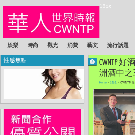
18px
娛樂
時尚
觀光
消費
藝文
流行話題
性感焦點
CWNTP
洲酒中之
Home
»
1美食
»
CWNTP 