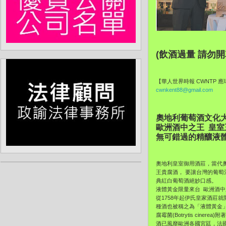
(飲酒過量 請勿開
【華人世界時報 CWNTP 
cwnkent88@gmail.com
奧地利葡萄酒文化
歐洲酒中之王 皇
無可錯過的精釀液體
奧地利皇室御用酒莊，當代
王貴腐酒， 要讓台灣的葡萄酒
典紅白葡萄酒絕妙口感。
液體黃金限量來台 歐洲酒中
從1758年起伊氏皇家酒莊
種酒也被稱之為「液體黃金」
腐霉菌(Botrytis cin
酒已風靡歐洲各國宮廷，法