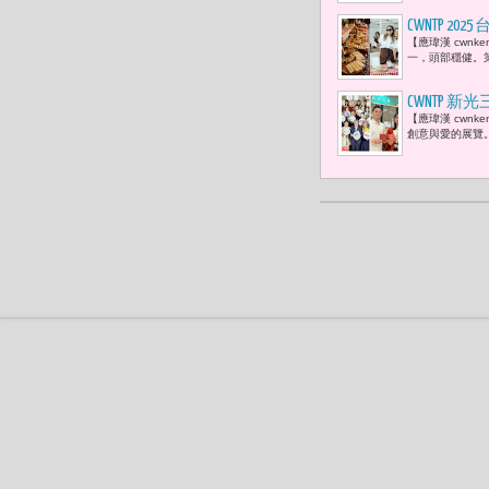
CWNTP 
【應瑋漢 cwn
貨、餐飲、
一，頭部穩健。
CWNTP 
【應瑋漢 cwn
東方美人茶 
創意與愛的展覽。