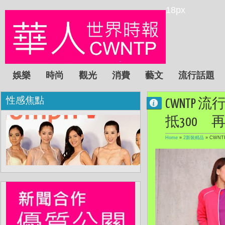
18px
娛樂
時尚
觀光
消費
藝文
流行話題
性感焦點
CWNTP 流
抵300
Home
»
2新裝精品
»
CWNT