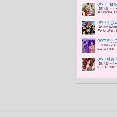
CWNTP「
【應瑋漢 cwnk
氣啦啦隊甜心李多
CWNTP
【應瑋漢 cwnk
YouTub
界的文化沙龍，
CWNTP 新
【應瑋漢 cwnk
家這麼支持
DLE 成員舒華，推
​CWNTP
【應瑋漢 cwn
連忙於《浪
V.KOORR 的創