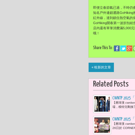
即便立春節氣已過，不時仍
知名戶外連鎖通路GoHiki
紅外線，達到鎖住熱空氣的保
GoHiking開春第一波折扣
店內還有單筆消費滿5,000
哦！
Share This To :
« 較新的文章
Related Posts
CWNTP 2
【應瑋漢 cwn
邀約臺灣設計師
場，模特兒剛換
CWNTP 
【應瑋漢 cwnk
之作〈擬花
26日於 CORNE