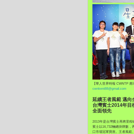
【華人世界時報 CWNTP 
cwnkent88@gmail.com
延續王者風範 邁向
台灣賓士2014年
全面領先
2013年是台灣賓士再將里
賓士以16,732輛總掛牌數
口市場冠軍寶座。王者風範