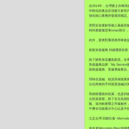
在2014年，台灣賓士亦將
年輕化的產品呈現吸引新世代客
強化核心業務的發展與穩定
而對於追逐鮮明個人風格與魅力
時尚都會微型車smart部
此外，更將對重視商用車效益與
創新加值服務 持續通路拓展
除了銷售表現屢創新高，在售
售後服務品牌「My Servi
路救援服務、客服專線整合、M
同時在資融、租賃與保險業
位化簡便的手持裝置資融試
而經銷通路的拓展，也是持續
台投資規模，除了在北高雄
觀、室內軟硬體之升級動作
中壢全功能展示中心以及中
立足台灣 回饋社會- Merce
多年來Mercedes-B