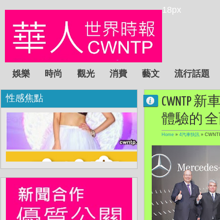
18px
娛樂
時尚
觀光
消費
藝文
流行話題
性感焦點
CWNTP
體驗的 
Home
»
4汽車快訊
»
CWNT