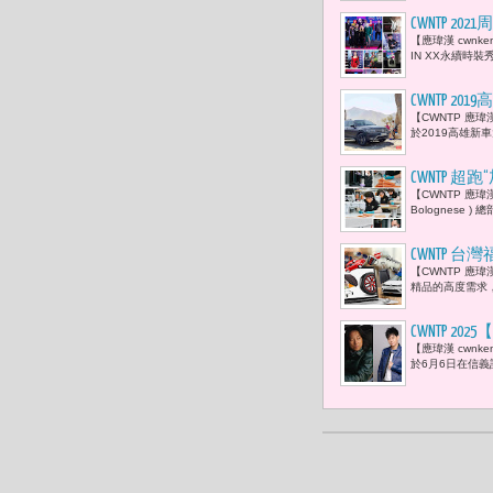
CWNTP
【應瑋漢 cwnk
佼、蔡詩芸
IN XX永續時裝秀 —
CWNTP 20
【CWNTP 應瑋
於2019高雄新車大展
CWNTP 超
【CWNTP 應瑋漢
Bolognese
CWNTP 台
【CWNTP 應瑋
精品的高度需求，
CWNTP
【應瑋漢 cwnk
街」變身超
於6月6日在信義