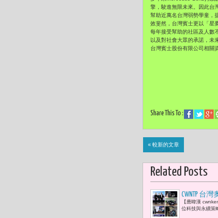
擎，駛進無限未來。因此台灣
幫助近萬名台灣弱勢學童，
效斐然，台灣賓士更以「星夢
每年接受幫助的社區及人數不
以及對社會大眾的承諾，未來，台
台灣賓士股份有限公司相關
Share This To :
« 較新的文章
Related Posts
CWNTP 台
【應暐漢 cwnke
位科技與永續策