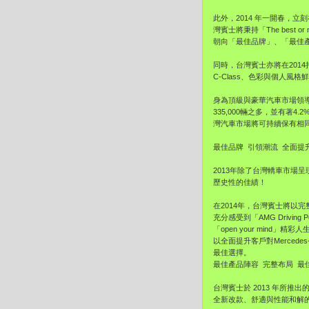
此外，2014 年一開春，立刻
灣賓士將秉持「The best 
朝向「最佳品牌」、「最佳
同時，台灣賓士亦將在2014
C-Class、色彩與個人風格
身為頂級與豪華汽車市場領導
335,000輛之多，並有著
灣汽車市場將可持續保有相
最佳品牌 引領潮流 全面提
2013年除了台灣轎車市場呈
歷史性的佳績！
在2014年，台灣賓士將以完整
充分感受到「AMG Drivi
「open your mind」
以全面提升客戶對Merce
最佳選擇。
最佳產品陣容 完整布局 最
台灣賓士於 2013 年所推出
全新改款、舒適與性能和解的休