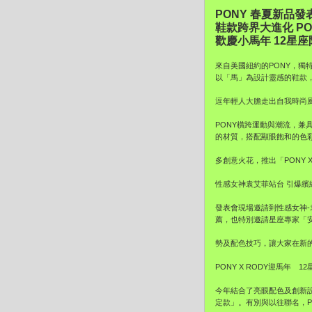
PONY 春夏新品發
鞋款跨界大進化 PO
歡慶小馬年 12星
來自美國紐約的PONY，獨
以「馬」為設計靈感的鞋款
逗年輕人大膽走出自我時尚
PONY橫跨運動與潮流，
的材質，搭配顯眼飽和的色
多創意火花，推出「PONY 
性感女神袁艾菲站台 引爆繽
發表會現場邀請到性感女神-
薦，也特別邀請星座專家「安
勢及配色技巧，讓大家在新的
PONY X RODY迎馬年 1
今年結合了亮眼配色及創新設
定款」。有別與以往聯名，P