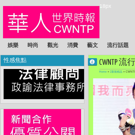
18px
娛樂
時尚
觀光
消費
藝文
流行話題
性感焦點
CWNTP 流
Home
»
2新裝精品
»
CWNT