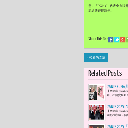
意。「PONY」代表全力以
流姿態迎接新年。
Share This To :
« 較新的文章
Related Posts
CWNTP 
【應瑋漢 cwnk
下的我，希
列，在開賣短短
CWNTP 2
【應瑋漢 cwnk
界與跨界有
違的秩序感 --
量，朝國際
CWNTP 