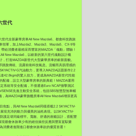
第六世代
代全新豪華房車All New Mazda6、都會科技跑旅
，加上Mazda2、Mazda3、Mazda5、CX-9等
，帶給消費者最精采而豐富的MAZDA「魂動」體驗！
 New Mazda6，以嶄新的第六世代魂動設計概
，打造MAZDA新世代大型豪華房車的嶄新面貌。
頭即跳脫傳統、流露前衛科技氣息。流暢而具肌理感的
YACTIV-G汽油動力，更導入MAZDA話題新作2.2
達42.8kgm的驚人扭力，更成為MAZDA新世代性能
的配備，設立大型豪華房車的新典範！MAZDA運用
定系統等安全配備，不僅通過Euro NCAP撞擊測試
ACTIVSENSE先進主動安全系統，包括SBS智慧型煞車輔
AZDA豪華旗艦房車All New Mazda6增添更高
ll New Mazda6同樣搭載2.2 SKYACTIV-
速箱，展現充沛的動力與優異的油耗表現。以SKYACTIV-
全防護足堪同級標竿。寬敞、舒適的座艙設計，搭配豐
，展現都會休旅車少有的絕佳操控反應與豐富駕馭樂
成為消費者進階進口都會休旅車款的優質首選！