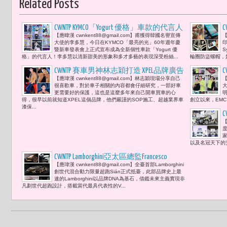
Related Posts
CWNTP KYMCO「Yogurt 優格」車款的代言人
【應暐漢 cwnkent88@gmail.com】甫獲得韓國名譽宣傳
【
李多慧 大跳K-POP「做自己就是最優的風
大使的李多慧，今日在KYMCO「最亮的光」60年週年慶
印
格」
暨新車發表會上正式宣布成為全新個性車款「Yogurt 優
S
格」的代言人！李多慧以清新甜美的形象和多才多藝的表現深受粉絲...
輪圈防盜螺帽，如
CWNTP 賽車男神林志穎打造 XPEL品牌廣告
【應瑋漢 cwnkent88@gmail.com】林志穎現場分享自己
【
邀老婆Kelly甜蜜同框
很喜歡車，對於車子相關的內容都會仔細研究，一部好車
大
更需要好的保護，這也是這麼多年來自己開車買車的心
得，很早以前就知道XPEL這個品牌，他們嚴謹的SOP施工、超越業界車
創立以來，EMC
漆保...
【
2
度
家
以及名冠天下的安
CWNTP Lamborghini亞太區總監Francesco
【應瑋漢 cwnkent88@gmail.com】全臺首部Lamborghini
Scardaoni：「Automobili Lamborghini 全球限
創世代混合動力限量超跑Sián正式抵臺，此部品牌史上最
量生產63臺，Sián的誕生，為前瞻未來的
速的Lamborghini以品牌DNA為基石，借鑑未來主義實現非
凡劃世代超跑設計，搭載當代最具代表性的V...
超級跑車品牌。」