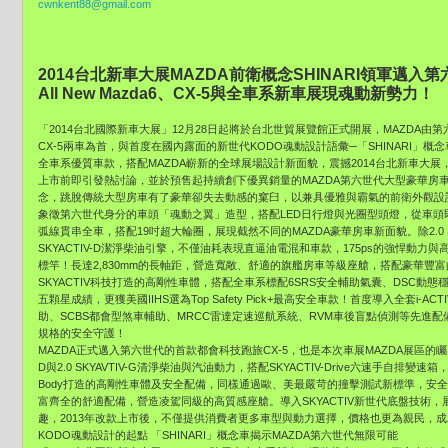
cwnkent88@gmail.com
2014台北新車大展MAZDA前衛概念SHINARI領軍邁入
All New Mazda6、CX-5與全車系新車展現魂動新勢力！
「2014台北國際新車大展」12月28日起將於台北世貿展覽館正式開展，MAZDA由第六世
CX-5兩車為首，與首度在國內露面的新世代KODO魂動設計語彙─「SHINARI」概念車領軍
全車系優質車款，搭配MAZDA嶄新的全球展場設計新面貌，震撼2014台北新車大展
上市前即引發熱討論，並於預售起持續創下優異銷量的MAZDA第六世代大型豪華房車All
念，跳脫傳統大型房車有了豪華卻失去動感的窠臼，以兼具優雅與霸氣的前衛外觀設計
象徵第六世代身分的車頭「魂動之翼」造型，搭配LED日行燈與光圈型頭燈，從車
弧線貫串全車，搭配19吋超大輪圈，展現截然不同的MAZDA豪華房車新面貌。除2.0 SK
SKYACTIV-D潔淨柴油引擎，不僅油耗表現直逼油電混和車款，175ps的強悍動力與高
標竿！長達2,830mm的長軸距，營造寬敞、舒適的旗艦房車等級座艙，搭配豪華豐富
SKYACTIV科技打造的高剛性車體，搭配全車系標配6SRS安全輔助氣囊、DSC動態穩
五顆星成績，更獲美國IIHS選為Top Safety Pick+最高安全車款！首度導入全套i-
助、SCBS都會型煞車輔助、MRCC雷達定速巡航系統、RVM車後盲點偵測等先進配備，為M
規格的安全守護！
MAZDA正式邁入第六世代的首款都會科技跑旅CX-5，也是本次車展MAZDA展區的矚目焦點，與A
D與2.0 SKYAVTIV-G清淨柴油與汽油動力，搭配SKYACTIV-Drive六速手自排變
Body打造的高剛性車體及安全配備，同樣通過歐、美最嚴苛的撞擊測試新標準，安
富齊全的舒適配備，營造凌駕同級的高質感座艙。導入SKYACTIV新世代底盤技術
趣，2013年改款上市後，不僅提供消費者更多車型與動力選擇，價格也更為親民，
KODO魂動設計的起點 「SHINARI」概念車揭示MAZDA第六世代無限可能