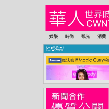
娛樂
時尚
觀光
消費
性感焦點