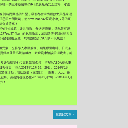
車唯一的三車型搭載6SRS氣囊最高安全規格，守護
，以輕巧車身與時尚動感的外型，吸引都會時尚輕熟女與品味潮
的空間規劃，使New Mazda2展現小車少見的寬
都會掀背車！
、大器的領袖風範，兼具寬敞、舒適與豪華，搭配豐富齊
7ps/37.4kgm的飽滿輸出，展現隨傳即到的動力反
舒適的底盤反應，展現旗艦級LSUV的不凡氣度！
的硬體元素，也將導入專屬服務、頂級膠囊咖啡、日式茶
念，提供車展最高規格服務，歡迎賞車洽談的消費者，前
及曾語晴等七位高挑氣質名模，搭配MAZDA概念車
（包含2013年12月28、29日、2014年1月
他驚喜活動，包括魏蔓（媒體日）、圈圈、大元、熊
。請消費者務必在2013年12月28日∼2014年1月
魅力！
較舊的文章 »