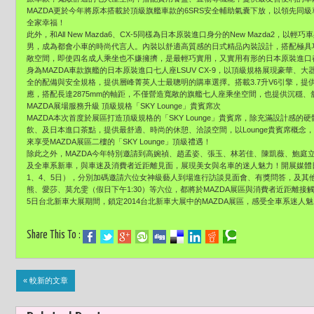
MAZDA更於今年將原本搭載於頂級旗艦車款的6SRS安全輔助氣囊下放，以領先同級
全家幸福！
此外，和All New Mazda6、CX-5同樣為日本原裝進口身分的New Mazda2
男，成為都會小車的時尚代言人。內裝以舒適高質感的日式精品內裝設計，搭配極具巧思
敞空間，即使四名成人乘坐也不嫌擁擠，是最輕巧實用，又實用有形的日本原裝進口
身為MAZDA車款旗艦的日本原裝進口七人座LSUV CX-9，以頂級規格展現豪華
全的配備與安全規格，提供層峰菁英人士最聰明的購車選擇。搭載3.7升V6引擎，提供27
應，搭配長達2875mm的軸距，不僅營造寬敞的旗艦七人座乘坐空間，也提供沉穩、
MAZDA展場服務升級 頂級規格「SKY Lounge」貴賓席次
MAZDA本次首度於展區打造頂級規格的「SKY Lounge」貴賓席，除充滿設計感
飲、及日本進口茶點，提供最舒適、時尚的休憩、洽談空間，以Lounge貴賓席概
來享受MAZDA展區二樓的「SKY Lounge」頂級禮遇！
除此之外，MAZDA今年特別邀請到高婉禎、趙孟姿、張玉、林若佳、陳凱薇、鮑庭立
及全車系新車，與車迷及消費者近距離見面，展現美女與名車的迷人魅力！開展媒體日與假日
1、4、5日），分別加碼邀請六位女神級藝人到場進行訪談見面會、有獎問答，及其
熊、愛莎、莫允雯（假日下午1:30）等六位，都將於MAZDA展區與消費者近距離接觸互動
5日台北新車大展期間，鎖定2014台北新車大展中的MAZDA展區，感受全車系迷人
Share This To :
« 較新的文章