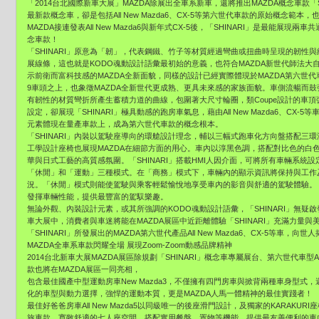
「2014台北國際新車大展」MAZDA除展出全車系新車，還將推出MAZDA概念車款「SHI
最新款概念車，卻是包括All New Mazda6、CX-5等第六世代車款的原始概念範本，
MAZDA接連發表All New Mazda6與新年式CX-5後，「SHINARI」是最能展
念車款！
「SHINARI」原意為「韌」，代表鋼鐵、竹子等材質經過彎曲或扭曲時呈現的韌性
展線條，這也就是KODO魂動設計語彙最初始的意義，也符合MAZDA新世代師法
示前衛而富科技感的MAZDA全新面貌，同樣的設計已經實際體現於MAZDA第六世代車型All
9車頭之上，也象徵MAZDA全新世代更成熟、更具未來感的家族面貌。車側流暢而鼓
有韌性的材質彎折所產生蓄積力道的曲線，包圍著大尺寸輪圈，類Coupe設計的車
設定，卻展現「SHINARI」極具動感的跑房車氣息，藉由All New Mazda6、CX-5
元素體現在量產車款上，成為第六世代車款的概念根本。
「SHINARI」內裝以駕駛座導向的環艙設計理念，輔以三幅式跑車化方向盤搭配三
工學設計座椅也展現MAZDA在細節方面的用心。車內以淳黑色調，搭配對比色的白
華與日式工藝的高質感氛圍。「SHINARI」搭載HMI人因介面，可將所有車輛系
「休閒」和「運動」三種模式。在「商務」模式下，車輛內的顯示資訊將保持與工作
況。「休閒」模式則能使駕駛與乘客輕鬆愉悅地享受車內的影音與舒適的駕駛體驗。
發揮車輛性能，提供最豐富的駕馭樂趣。
無論外觀、內裝設計元素，或其所強調的KODO魂動設計語彙，「SHINARI」無疑
車大展中，消費者與車迷將能在MAZDA展區中近距離體驗「SHINARI」充滿力量
「SHINARI」所發展出的MAZDA第六世代產品All New Mazda6、CX-5等車，
MAZDA全車系車款閃耀全場 展現Zoom-Zoom動感品牌精神
2014台北新車大展MAZDA展區除規劃「SHINARI」概念車專屬展台、第六世代車型All
款也將在MAZDA展區一同亮相，
包含最佳國產中型運動房車New Mazda3，不僅擁有四門房車與掀背兩種車身型式，還
化的車型與動力選擇，強悍的運動本質，更是MAZDA人馬一體精神的最佳實踐者！
最佳好爸爸房車All New Mazda5以同級唯一的後座滑門設計，及獨家的KARAK
旅車款，寬敞舒適的七人座空間，搭配實用餐盤、置物等機能，提供最友善便利的車