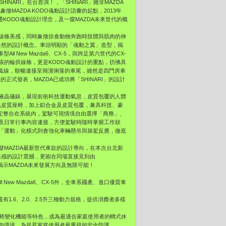
NARI」在台首演！，「SHINARI」雖非MAZDA
也象徵MAZDA KODO魂動設計語彙的起點，2013年
現兩車共通KODO魂動設計理念，及一窺MAZDA未來世代的概
與線條美感，同時象徵掠食動物奔跑時肢體與肌肉的伸
大自然的設計概念。車頭明顯的「魂動之翼」造型，揭
 New Mazda6、CX-5，與跨足第六世代的CX-
張的輪拱線條，更是KODO魂動設計的重點，彷彿具
頂弧線，順暢連接至簡潔俐落的車尾，雖然是四門房車
等車的正式發表，MAZDA已成功將「SHINARI」的設計
環液晶儀錶，展現前衛科技運動氣息，皮質包覆的人體
色皮質座椅，加上鋁合金及皮質包覆，兼具科技、豪
統設定整合在系統內，駕駛可視情境自由選擇「商務」、
及日常行事內容連接，方便駕駛時隨時掌握工作狀
「運動」化模式則會強化車輛懸吊與操駕反應，徹底
啟發MAZDA最新世代車款的設計導向，在本次台北新
與美感的設計震撼，更能在同場直接見到由
向世人揭示MAZDA未來發展方向及無限可能！
 New Mazda6、CX-5外，全車系國產、進口優質車
有1.6、2.0、2.5升三種動力規格，提供消費者多樣
URI座椅變化機能等特色，成為最適合家庭使用者的轎式休
內環境。為提昇家庭使用者最重視的安全防護，