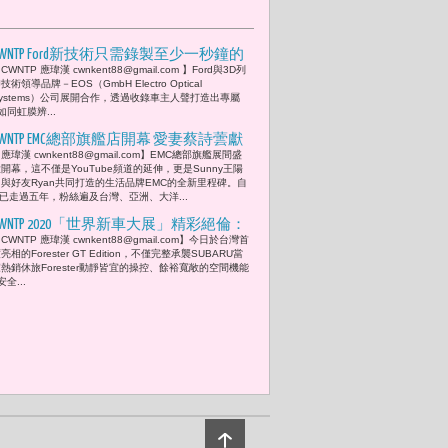
CWNTP Ford新技術只需錄製至少一秒鐘的
CWNTP 應瑋漢 cwnkent88@gmail.com 】Ford與3D列
人聲 轉一個專屬車主的輪圈防盜螺帽
技術領導品牌－EOS（GmbH Electro Optical
ystems）公司展開合作，透過收錄車主人聲打造出專屬
同虹膜辨...
CWNTP EMC總部旗艦店開幕 愛妻蔡詩蕓獻
應瑋漢 cwnkent88@gmail.com】EMC總部旗艦展間盛
吻王陽明 恭賀開幕成功
開幕，這不僅是YouTube頻道的延伸，更是Sunny王陽
明與好友Ryan共同打造的生活品牌EMC的全新里程碑。自
已走過五年，粉絲遍及台灣、亞洲、大洋...
CWNTP 2020「世界新車大展」精彩絕倫：
CWNTP 應瑋漢 cwnkent88@gmail.com】今日於台灣首
.SUBARU Forester GT Edition首度亮相
亮相的Forester GT Edition，不僅完整承襲SUBARU當
熱銷休旅Forester動靜皆宜的操控、餘裕寬敞的空間機能
全...