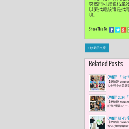
突然門可羅雀枯坐
以要找應該還是找
境。
Share This To :
« 較新的文章
Related Posts
CWNTP
【應瑋漢 cwn
人生的指引
人士與小市民齊
CWNTP 
【應瑋漢 cwnk
平等的未來
的遊行活動之一
CWNTP
【應瑋漢 cwn
智VR實境體驗