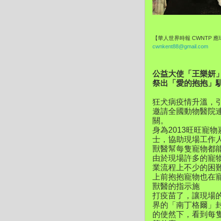
【華人世界時報 CWNTP 
cwnkent88@gmail.com
公益大使「王樂妍
祭出「愛的抱抱」
狂犬病疫情升溫，引
邀請全國動物醫院
關。
身為2013旺旺寵
士，協助現場工作
獸醫幫每隻寵物都
由於現場許多的寵
業流程上不少的困
上前抱抱寵物也在
獸醫的指示施
打疫苗了，讓現場
界的「南丁格爾」
的使然下，看到每