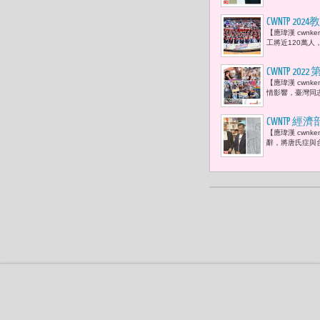
CWNTP 
【應瑋漢 cwn
全民運動風
工將近120萬人
CWNTP 20
【應瑋漢 cwnk
工作環境外
情影響，臺灣同
CWNTP
【應瑋漢 cwn
創選品手冊
辭，將唐氏症與
與快閃活動