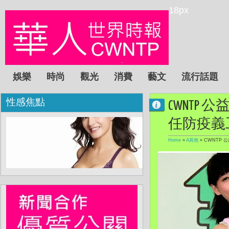
18px
娛樂
時尚
觀光
消費
藝文
流行話題
性感焦點
CWNTP 
任防疫義
Home
»
A其他
»
CWNTP 