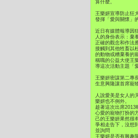
算什麼。
王樂妍宣導防止狂
發揮「愛與關懷」
近日有媒體報導因
人的身份表示：棄
正確的觀念和作法
接觸到其他牲畜以
的動物或糟棄養的
稱職的公益大使王
導這次活動主題「
王樂妍密謀第二專
生意興隆讓首席寵
人說愛美是女人的
樂妍也不例外。
趁著這次出席201
心愛的寵物打扮的
己的王樂妍果然很
爭相走告下，沒想
並詢問
王樂妍是否有興趣