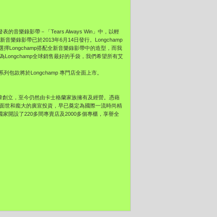
的音樂錄影帶－「Tears Always Win」中，以輕
新音樂錄影帶已於2013年6月14日發行。Longchamp
Keys)選擇Longchamp搭配全新音樂錄影帶中的造型，而我
Cuir為Longchamp全球銷售最好的手袋，我們希望所有艾
，全系列包款將於Longchamp 專門店全面上市。
948年在巴黎創立，至今仍然由卡士格蘭家族擁有及經營。憑藉
服飾的面世和龐大的廣宣投資，早已奠定為國際一流時尚精
國家開設了220多間專賣店及2000多個專櫃，享譽全