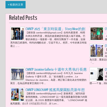
« 較新的文章
Related Posts
CWNTP 2025「東京時裝週」Story Wear的創
【應瑋漢 cwnkent88@gmail.com】在時尚產業裡，時間
.
辦人陳冠百以「Story of Taiwan 永續潮臺
向來比布料昂貴，潮流的速度總是快到讓人喘不過氣。巴
.
時尚」為主題 邀約臺灣設計師品牌
黎的伸展台一場接著一場，模特兒剛換下一件衣服，這個
層
系列就已經過時。時尚的殘酷在於，它從不等人。然而，今年的東京時裝
WooLeeX、 TANGTSUNGCHIEN結合「眠豆腐」
週上，...
當時尚開始談 ESG
【
為主題，重新定
「...
CWNTP Jasmine Galleria 十週年大秀 執行長應
【應瑋漢 cwnkent88@gmail.com】今年九月 Jasmine
【
瑾「以水晶與光影，為女性寫下永恆頌
Galleria 十週年大秀，以「拾光極境 Lumière，Le
裡
歌。」張榕容、李翊君、王宇婕、譚以
Glamour de Jasmine」為題，將訂製工藝化為女性蛻變的
秋
寓言，也為品牌進軍亞洲的十年...
體——T 恤，持續
欣 Olivia、張棋惠、林辰唏、吳速玲等閃
耀出席 見證「拾光極境 Lumière，Le
CWNTP LONGCHAMP 搖搖馬樂園點亮新年想
【應瑋漢 cwnkent88@gmail.com】新春將至，城市的節
Glamour de Jasmine」
I
像 奔馬入春 宋芸樺與禾浩辰與您童心
奏悄然轉換。LONGCHAMP 以一場充滿童趣與想像力的限
回歸
定企劃，為 2026 農曆新年揭開序幕。「LONGCHAMP 搖
搖馬樂園」自1月 15日起至2月1日，於 Lon...