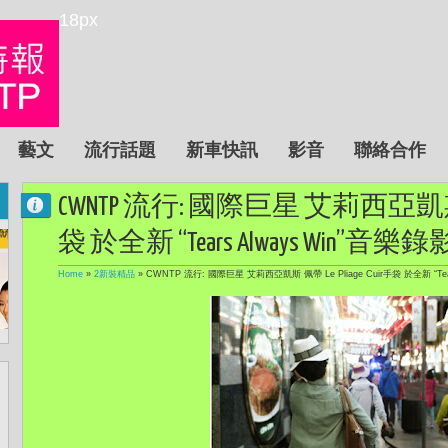
18px
藝文
流行話題
新車快訊
影音
聯絡合作
CWNTP 流行: 國際巨星 艾莉西亞凱斯 佩帶 
袋 於全新 “Tears Always Win”
Home
»
2新裝精品
»
CWNTP 流行: 國際巨星 艾莉西亞凱斯 佩帶 Le Pliage Cuir手袋 於全新 “Te