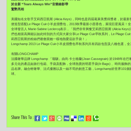
於全新 “Tears Always Win”音樂錄影帶
驚艷亮相
美國知名女歌手艾莉西亞凱斯 (Alicia Keys)，同時也是四屆葛萊美獎得獎者，於最新發表
便造型搭配Le Pliage Cuir小羊皮摺疊包，2013秋季最新小茴香色，展現巨星風采！全
全球發言人 Marie-Sabine Leclercq表示，「我們非常興奮艾莉西亞凱斯 (Alicia 
們也相當高興能以如此特別的方式與大家分享Le Pliage Cuir早秋系列，Le Pliage 
莉西亞凱斯的粉絲們都會跟她一樣地熱愛這款手袋！」
Longchamp 2013 Le Pliage Cuir小羊皮摺疊包早秋系列共有四款包型及八種色選
有關LONGCHAMP
法國奢華品牌 Longchamp 「瓏驤」由尚‧卡士格蘭(Jean Cassegrain) 於1
多元化的產品如旅行包箱、手袋及配飾，全球熱賣的明星手袋(It-Bags) 、時尚
品名牌。融合輕奢華、法式優雅以及一絲不苟的創意工藝，Longchamp於世界101個
球。
Share This To :