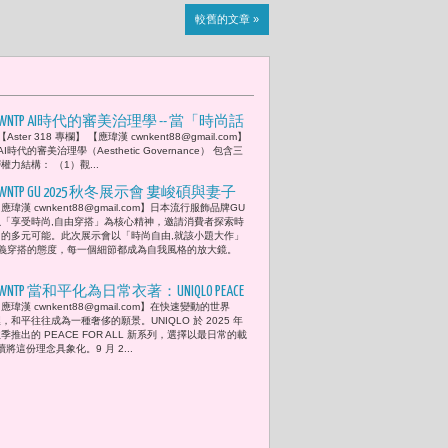
較舊的文章 »
CWNTP AI時代的審美治理學 -- 當「時尚話
 【Aster 318 專欄】 【應瑋漢 cwnkent88@gmail.com】
語權」流行穿搭造型是種沉默的視覺語
 AI時代的審美治理學（Aesthetic Governance） 包含三
言 當代社會裡被低估的 「這世界根本
權力結構： （1）觀...
還沒等你開口，就已經先決定怎麼看
CWNTP GU 2025 秋冬展示會 婁峻碩與妻子
你。」全球時尚中央銀行VOGUE與銀行總
應瑋漢 cwnkent88@gmail.com】日本流行服飾品牌GU
焦凡凡演繹都會學院自由風
以「享受時尚,自由穿搭」為核心精神，邀請消費者探索時
裁安娜溫圖( Anna Wintour) 如何用審美統
尚的多元可能。此次展示會以「時尚自由,就該小題大作」
治世界目光
義穿搭的態度，每一個細節都成為自我風格的放大鏡。
CWNTP 當和平化為日常衣著：UNIQLO PEACE
應瑋漢 cwnkent88@gmail.com】在快速變動的世界
FOR ALL 慈善T恤再推四款新作 全數收益捐
，和平往往成為一種奢侈的願景。UNIQLO 於 2025 年
贈國際慈善組織 包括聯合國難民署
季推出的 PEACE FOR ALL 新系列，選擇以最日常的載
將這份理念具象化。9 月 2...
（UNHCR）、國際救助兒童會（Save the
Children）以及國際培幼會（Plan
nternational）