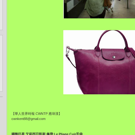
【華人世界時報 CWNTP 應瑋漢】
cwnkent88@gmail.com
國際巨星 艾莉西亞凱斯 佩帶 Le Pliage Cuir手袋