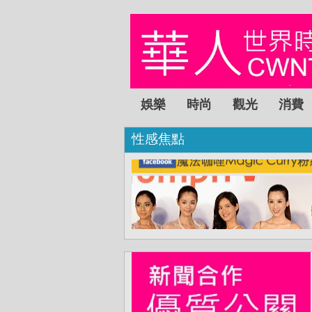
娛樂
時尚
觀光
消費
性感焦點