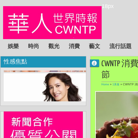
18px
娛樂
時尚
觀光
消費
藝文
流行話題
性感焦點
CWNTP 消費
節
Home
»
1美食
»
CWNTP 消費