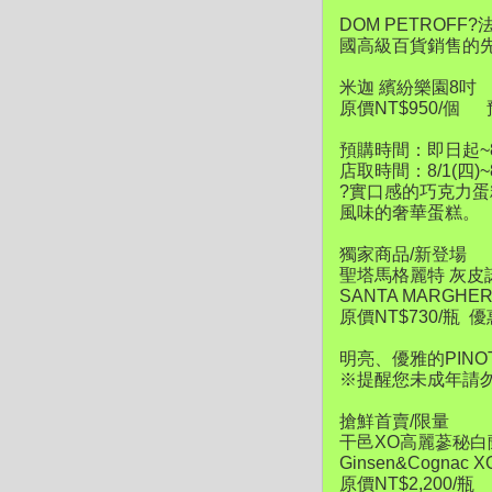
DOM PETROF
國高級百貨銷售的
米迦 繽紛樂園8
原價NT$950/個
預購時間：即日起~8/
店取時間：8/1(四)~8
?實口感的巧克力
風味的奢華蛋糕。
獨家商品/新登場
聖塔馬格麗特 灰皮
SANTA MARGHERIT
原價NT$730/瓶
優惠
明亮、優雅的PIN
※提醒您未成年請
搶鮮首賣/限量
干邑XO高麗蔘秘
Ginsen&Cognac X
原價NT$2,200/瓶 