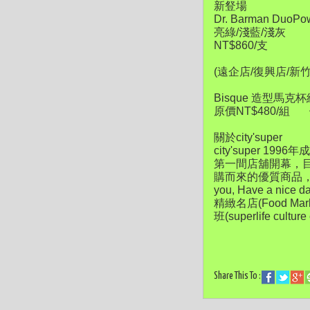
新豋場
Dr. Barman D
亮綠/淺藍/淺灰
NT$860/支
(遠企店/復興店/新
Bisque 造型馬克
原價NT$480/組
優
關於city'super
city'super 1
第一間店舖開幕，目前
購而來的優質商品，
you, Have 
精緻名店(Food Mar
班(superlife culture
Share This To :