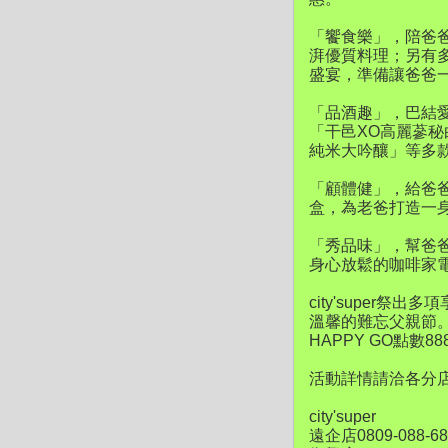
「饗食樂」，陪爸
湃優質料理；另有多
盛宴，準備讓爸爸
「品酒趣」，巴結
「干邑XO高麗蔘秘
純米大吟釀」等多
「顧體健」，給爸
盒，為老爸打造一
「秀品味」，幫爸
身心放鬆的咖啡家
city'supe
溫馨的難忘父親節。
HAPPY GO點
活動詳情請洽各分
city'super
遠企店0809-088-6