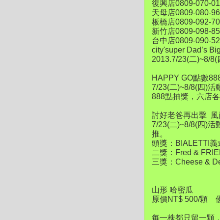
復興店0809-070-
天母店0809-080-9
板橋店0809-092-70
新竹店0809-098-8
台中店0809-090-52
city'super Dad
2013.7/23(二)~8/8(
HAPPY GO點數8
7/23(二)~8/8
888點抽獎，六店
討好老爸再出擊 
7/23(二)~8/8
推。
頭獎：BIALETTI義
二獎：Fred & FRI
三獎：Cheese & D
山形 哈密瓜
原價NT$ 500/顆 
每一株都只留一顆