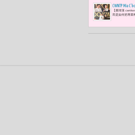
CWNTP 
【應瑋漢 cwn
持 百元價
而是如何把專業料