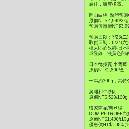
感佳，甜度極高。
岡山白桃 熱烈預購
原價NT$ 4,999/2k
預購優惠價NT$3,99
預購日期：7/23(二)~
取貨日期：8/24(六)~
桃太郎的故鄉-日本
成登錄，淡黃色的
日本德拉瓦 小葡
原價NT$2,800/盒 
一串約300g，其
澳洲和牛沙朗
原價NT$ 520/100g
獨家商品/新登場
DOM PETROF
原價NT$1,480/(1
優惠價NT$1,380/(1