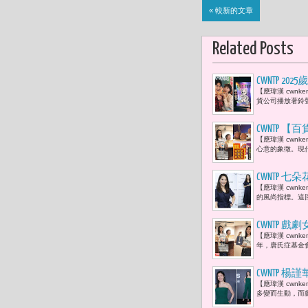
« 較新的文章
Related Posts
CWNTP 
【應瑋漢 cwn
幽默 肯德
貨公司播放著鈴
CWNTP 
【應瑋漢 cwn
盒、老爺集
心意的象徵。現
「亞洲月餅專區
成禮坊月餅
CWNTP 七
【應瑋漢 cwn
台日茶香夏
的風尚指標。這回，
CWNTP
【應瑋漢 cwn
年，唐氏症基金
CWNTP 楊
【應瑋漢 cwnk
多時間，將
多變而生動，而