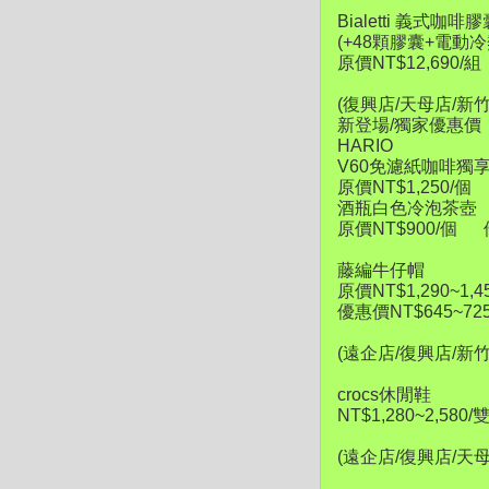
Bialetti 義式咖
(+48顆膠囊+電
原價NT$12,690/組
(復興店/天母店/新
新登場/獨家優惠價
HARIO
V60免濾紙咖啡獨
原價NT$1,250/個
酒瓶白色冷泡茶壺
原價NT$900/個 
藤編牛仔帽
原價NT$1,290~1,4
優惠價NT$645~72
(遠企店/復興店/新
crocs休閒鞋
NT$1,280~2,5
(遠企店/復興店/天