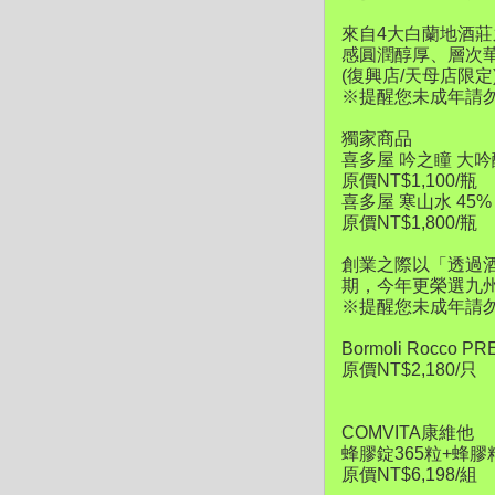
來自4大白蘭地酒莊之
感圓潤醇厚、層次
(復興店/天母店限定
※提醒您未成年請
獨家商品
喜多屋 吟之瞳 大吟
原價NT$1,100/瓶
喜多屋 寒山水 45
原價NT$1,800/瓶 
創業之際以「透過
期，今年更榮選九州
※提醒您未成年請
Bormoli Rocco
原價NT$2,180/只
COMVITA康維他
蜂膠錠365粒+蜂
原價NT$6,198/組