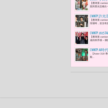
【應瑋漢 cwnk
面與晨光交織出一
CWNTP 許
【應瑋漢 cwnk
現場時，並沒有急
CWNTP 2
【應瑋漢 cwnk
界與跨界有
違的秩序感 --
量，朝國際
CWNTP 
. 【Aster 31
被低估的 
觀...
與銀行總裁安娜