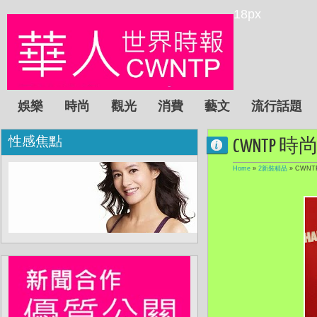
18px
娛樂
時尚
觀光
消費
藝文
流行話題
性感焦點
CWNTP 時尚:
Home
»
2新裝精品
»
CWNTP