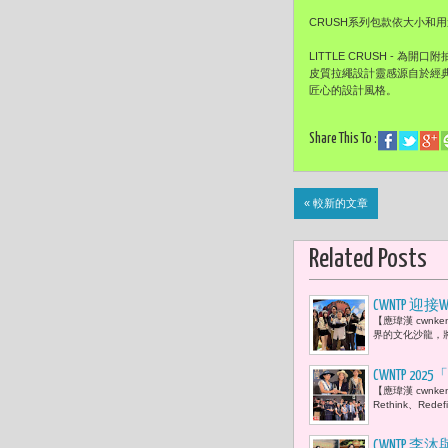
CRUSH系列包款依大小和用途
LITTLE CRUSH -
皮質拉繩設計靈感源自於經
匠心的設計風格。
Share This To :
« 較新的文章
Related Posts
CWNTP
【應瑋漢 cwnk
YouTub
界的文化沙龍，
CWNTP
【應瑋漢 cwnke
我再次體悟
Rethink、R
CWNTP 李