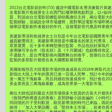
2013台北電影節於昨(7/3) 邀請中國電影名導演兼製片
名電影製片焦雄屏女士在西門紅樓舉辦焦點對談，以<如何
題，對談由台北電影節總監胡幼鳳擔任主持，兩位電影大
監製經驗，並細說全球市場趨勢，面對華語電影市場即將
個華語電影創作者最好的年代，這個電影世代應及時掌握
黃建新導演和焦雄屏女士分別是今年台北電影節國際青年
越貢獻獎得主。黃建新導演曾是中國著名的第五代導演，在
眾票選獎，近十多年來轉型擔任監製，作品包括好萊塢片
港導陳可辛合作《投名狀》及《十月圍城》也頗獲得肯定
不遺餘力，是台灣電影推向國際舞台的推手，曾擔任台北
監製的多部影片都曾在各大國際影展得獎。
英國衛報預言大陸電影市場的快速成長在2018年將取代
新指出大陸上半年的票房已達一百億人民幣，預計今年的總
達一萬五千塊銀幕，而且持續在快速成長中，預計會在20
美金票房及三萬塊銀幕數，成為世界第一大電影市場。
兩位大師也談到最近大陸市場很多大投資的古裝大片都失
《致我們終將逝去的青春》及郭靜敏小說改編的《小時代
同回憶的片子受到歡迎，顯見新導演的時代已來臨，因此
路徑：「加入大華語圈」或「堅持本土市場」，前者存異