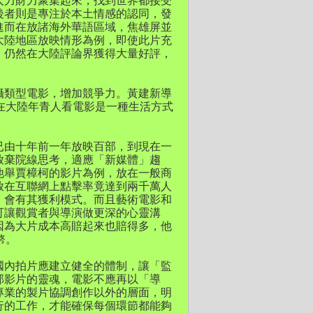
人力財力聚集起來，找到世界都接受
後者則是專注於本土情感的認同，發
進而在放諸海外華語區域，焦雄屏並
大陸地區放映情形為例，即使此片充
，仍然在大陸評論界獲得大量好評，
攝類型電影，增加競爭力。黃建新導
在大陸年青人看電影是一種生活方式
已由十年前一年放映百部，到現在一
放棄院線思考，適應「新媒體」趨
他舉賈樟柯的影片為例，放在一般商
放在互聯網上點擊率竟達到兩千萬人
，會有其獲利模式。而且藝術電影和
可讓觀賞者與導演做更深的心靈溝
因為大片成本高賠起來也賠得多，他
幣。
國內拍片應建立健全的體制，讓「監
部影片的靈魂，電影不應再以「導
專業的製片協調創作以外的層面，明
行的工作，才能確保每個環節都能夠