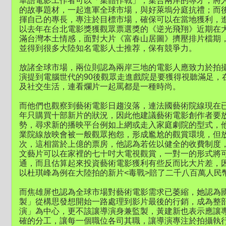
華語電影工作者可以「集體作戰」，集合兩岸的專才，將
的故事題材，一起進軍全球市場，與好萊塢分庭抗禮；而
揮自己的專長，專注於目標市場，確保可以在當地獲利，
以去年在台北電影獎獲觀眾票選獎的《逆光飛翔》近期在
滿台灣本土情感，面對大片《富春山居圖》擠壓排片檔期
並得到很多大陸知名電影人士推荐，保有競爭力。
放諸全球市場，兩位則認為兩岸三地的電影人應致力於拍
演提到電腦世代的90後觀眾走進戲院是要獲得視聽滿足，
及社交生活，連看爛片一起罵都是一種時尚。
而他們也觀察到藝術電影日趨沒落，連法國藝術院線現在
年只購買十部新片的狀況，因此他建議藝術電影創作者要
勢，尋求新的播映平台例如上網或走入家庭劇院的型式，
業院線放映會被一般觀眾抱怨，形成尷尬的觀賞環境，但
次，這相當於上億的票房，他認為若佐以健全的收費制度
文藝片可以在家裡的七十吋大電視觀賞，一對一的形式將
通，而且估算起來投資藝術電影獲利有些反而比大片差，
以杜琪峰為例在大陸拍的新片<毒戰>賠了二千八百萬人民
而焦雄屏也認為全球市場對藝術電影需求已萎縮，她認為
製」從構思發想開始一路處理到影片最後的行銷，成為整
演」為中心，更不該讓導演身兼監製，黃建新也表示應讓
確的分工，讓每一個職位各司其職，讓導演專注於拍攝執