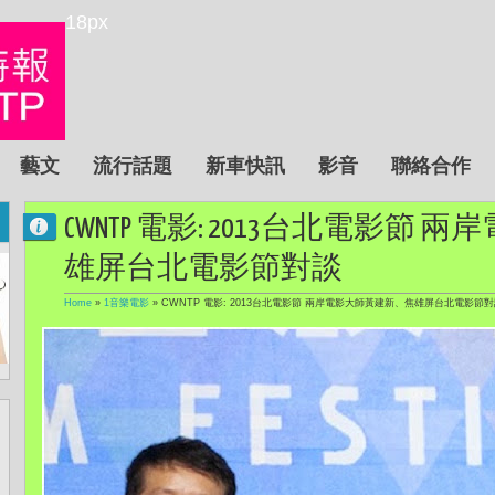
18px
藝文
流行話題
新車快訊
影音
聯絡合作
CWNTP 電影: 2013台北電影節
雄屏台北電影節對談
Home
»
1音樂電影
»
CWNTP 電影: 2013台北電影節 兩岸電影大師黃建新、焦雄屏台北電影節