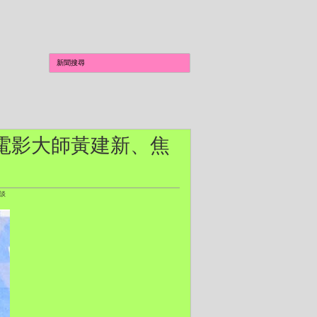
 兩岸電影大師黃建新、焦
對談