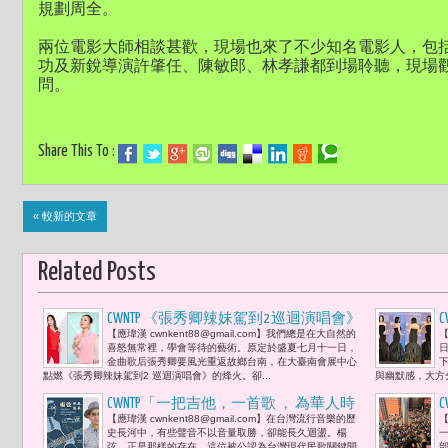
規劃周全。
兩位電影大師相談甚歡，現場也來了不少知名電影人，包
功及新銳導演許肇任、陳敏郎、林孝謙都到場聆聽，現場
問。
Share This To :
« 較新的文章
Related Posts
CWNTP 《張秀卿辣妹駕到2 巡迴演唱會》
【應瑋漢 cwnkent88@gmail.com】我們總是在大自然的
【
雙十國慶的大地盛典 聽張秀卿與命運的
喜怒無常裡，學會等待的藝術。原定於盛夏七月十一日，
辣妹之約
金曲歌后張秀卿要風光重返故鄉台南，在大臺南會展中心
點燃《張秀卿辣妹駕到2 巡迴演唱會》的烽火。卻...
與幽默感，大方
CWNTP「一把吉他，一首歌 ， 為華人時
【應瑋漢 cwnkent88@gmail.com】在台灣流行音樂的歷
【
代定音。發音的覺醒，讓台灣第一次唱
史長河中，有些聲音不以音量取勝，卻能長久迴盪。楊
出真正屬於自己的歌 」-- 楊弦辭世， 是
弦，正是那樣的存在。這位被公認為台灣現代民歌關鍵開