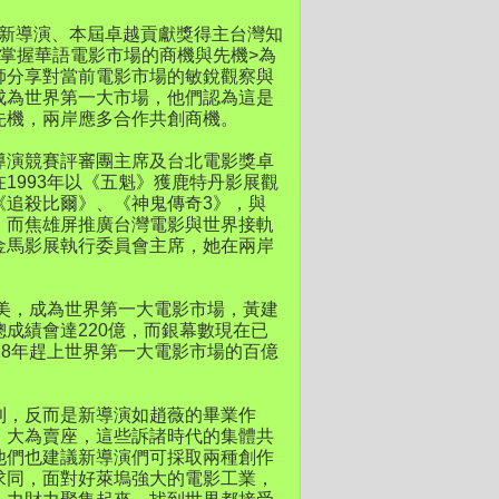
黃建新導演、本屆卓越貢獻獎得主台灣知
掌握華語電影市場的商機與先機>為
師分享對當前電影市場的敏銳觀察與
成為世界第一大市場，他們認為這是
先機，兩岸應多合作共創商機。
導演競賽評審團主席及台北電影獎卓
1993年以《五魁》獲鹿特丹影展觀
《追殺比爾》、《神鬼傳奇3》，與
。而焦雄屏推廣台灣電影與世界接軌
金馬影展執行委員會主席，她在兩岸
北美，成為世界第一大電影市場，黃建
成績會達220億，而銀幕數現在已
18年趕上世界第一大電影市場的百億
利，反而是新導演如趙薇的畢業作
》大為賣座，這些訴諸時代的集體共
他們也建議新導演們可採取兩種創作
求同，面對好萊塢強大的電影工業，