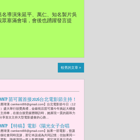
括名導演朱延平、萬仁、知名製片吳
觀眾塞滿會場，會後也踴躍發言提
較舊的文章 »
CWNTP 苗可麗首接2026台北電影節主持！
應瑋漢 cwnkent88@gmail.com】台北電影節今日（12
化身「典禮服務生」瘋狂Google做功
日）盛大舉行頒獎典禮，金鐘視后苗可麗今年挑起大樑接
課、認人認到評審主席 簡國彥性感禮服
下主持棒，在後台接受媒體聯訪時，她展現一貫的親和力
分享首次主持大型電影盛會的心路...
秀美背搭配「驚人天價」六千萬翡儷珠
寶 感謝郁芳姐
CWNTP 【特稿】電影《陽光女子合唱
應瑋漢 cwnkent88@gmail.com】如果一部電影，曾讓
團》「當你利用自由作為創作的肥料
一個社會同時流淚，那它本該成為共同記憶；但如果同一
時，你是否在賣座成功後，反手就掐斷
部電影，隨後讓同一群人集體清醒，那它就不再只是作