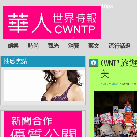
18px
娛樂
時尚
觀光
消費
藝文
流行話題
性感焦點
CWNTP
美
Home
»
2旅遊
»
CWNTP 