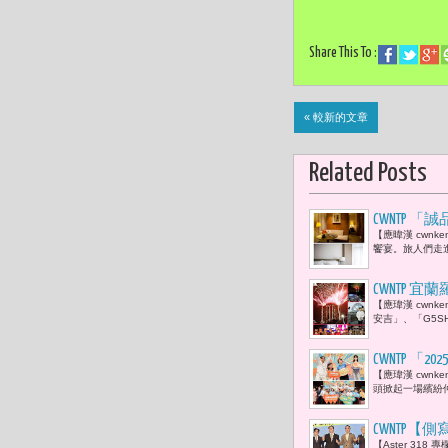
Share This To :
« 較新的文章
Related Posts
CWNTP
【應暐漢 cwn
饗宴。旅人們走
CWNTP 
【應瑋漢 cwnk
秀，與民眾
安吉」、「G5S
CWNTP 
【應瑋漢 cwnk
點亮童心與
頭掀起一場繽紛
CWNTP【
【Aster 31