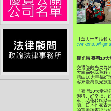
【華人世界時報 
cwnkent88@gmai
觀光局 臺灣10
交通部觀光局為推
大幸福好玩遊程」
藉由10大幸福
客來臺灣觀光旅
「臺灣10大幸
獨特、好幸福、
車、花蓮騎腳踏
蘭、日本作家青
的實地訪查評分(