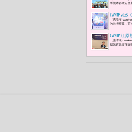
方創生經濟
手熊本縣政府企劃
CWNTP 
【應瑋漢 cwn
年夜的世界
的港灣煙霧，而台
CWNTP 
【應瑋漢 cwnken
灣旅客專屬
觀光資源亦備受矚