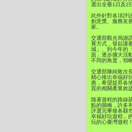
選出全臺1日及2
此外針對各項評
創意獎、服務友善
家。
交通部觀光局謝
賽方式，發起讓臺
城」、到今年的
面」逐步擴大活
不同的角度，領
交通部陳純敬次
精心推出幸福好
惠，希望提昇各
質的相關產業效益
隨著遊程的路線
點的鵲橋，許多
評選完畢後各縣
幸福好玩遊程」
玩的心臺灣遊程