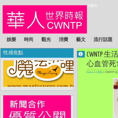
18px
娛樂
時尚
觀光
消費
藝文
流行話題
性感焦點
CWNTP
心血管死
Home
»
1美食
»
CWNTP 