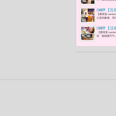
CWNTP 
【應瑋漢 cwn
盒、老爺集
心意的象徵。現
「亞洲月餅專區
成禮坊月餅
CWNTP
.【應瑋漢 cw
列新口味 
括「核桃濃可可