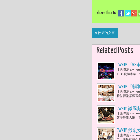
Share This To :
« 較新的文章
Related Posts
CWNTP 
【應瑋漢 cwn
意的出口
叫R8貨櫃市集、
CWNTP
【應瑋漢 cwn
看似輕盈卻極富象
CWNTP
【應瑋漢 cwn
著清晨剛入港、重
CWNTP
【應瑋漢 cwn
年，唐氏症基金