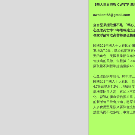
【華人世界時報 CWNTP 
cwnkent88@gmail.com
全台堅果攝取量不足 「壞
心血管死亡率10年增幅達五
專家呼籲常吃高營養價值榛
民國101年國人十大死因心臟
遞增為7.2%，增加幅度
要的角色。美國農業部公布
管疾病的風險。但根據「200
攝取量不到標準建議量的1/
心血管疾病年輕化 10年增
民國101年國人十大死因，
4.7%遞增為7.2%，增
病機率比常人高，再加上不
化，都讓心臟血管負擔加重
的新版每日飲食指南，將原
人多食用堅果類來要降低慢
熱量高而不敢多吃，事實上