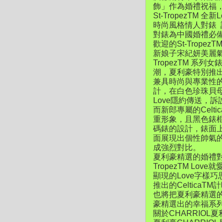
飾」作為婚禮祝福
St-TropezTM 全
時尚風格情人對錶
對錶為中國婚禮必
歡迎的St-Trope
新娘子宋紀妍美麗氣質
TropezTM 
潮，夏利豪特別推出了
兼具時尚與專業性的錶
計，在白色珍珠貝母
Love隱約傳送，
而新郎專屬的Cel
重形象，且黑色錶
碼錶的設計，錶面
面展現出個性帥氣
成強烈對比。
夏利豪精選的婚禮對
TropezTM 
顯現的Love字樣
推出的Celtic
也將把夏利豪精選的
豪精選出的幸福系
關於CHARRIOL夏