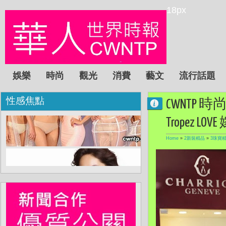
18px
娛樂
時尚
觀光
消費
藝文
流行話題
性感焦點
CWNTP 時尚:
Tropez 
Home
»
2新裝精品
»
3珠寶