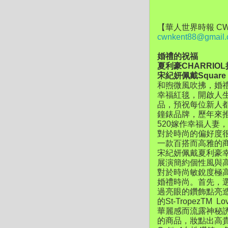
【華人世界時報 CW
cwnkent88@gmail
婚禮的祝福
夏利豪CHARRI
宋紀妍佩戴Square &
和煦微風吹拂，婚
幸福紅毯，開啟人
品，預祝每位新人
鐘錶品牌，歷年來
520嫁作幸福人
對於時尚的偏好度
一款百搭而高雅的
宋紀妍佩戴夏利豪
展演簡約個性風與
對於時尚敏銳度極
婚禮時尚。首先，選擇
過亮眼的鑽飾點亮
的St-Tropez
華麗感而流露神秘
的商品，妝點出高貴典