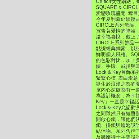
Celtic4女性
SQUARE & CIR
愛戀玫瑰盛開 奪
今年夏利豪延續復古
CIRCLE系列飾
宣告著愛情的降臨
溢幸福喜悅，戴上了S
CIRCLE系列飾品
點綴經典鋼索，以
鮮明個人風格。SQ
的色彩對比，加上
鍊、手環、戒指與
Lock & Key首飾系
緊繫心弦 表白愛意
誕生於浪漫之都的夏利豪
孩內心深處都有一
為設計概念，為幸福系
Key」一直是幸
Lock & Key
之間雖然只有短暫
開啟心鎖，讓他們決
鎖、掛鎖與鑰匙設
結信物。系列含括了
及徹爾特十字架設計元