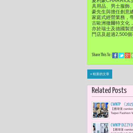
夏利豪CHARRI
具用品、男士服飾、
豪先生與擔任創意
家庭式經營業務，帶
古歐洲徹爾特文化
亦於瑞士及德國製造
門店及超過2,50
Share This To :
« 較新的文章
Related Posts
CWNTP 《
【應瑋漢 cwn
局局長蔡詩
Taipei Fashi
現身 「 
載情感深度
CWNTP 
【應瑋漢 cwnk
曉喬驚喜現身