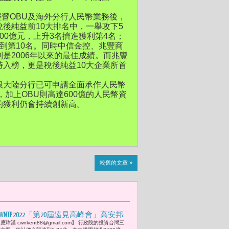
經營OBU及海外分行人民幣業務後，
後純益前10大排名中，一舉攻下5
00億元，上升3名擠進獲利第4名；
到第10名。同時中信金控、兆豐商
是2006年以來的最佳成績。而兆豐
入榜，更是稅後純益10大企業所首
銀大陸分行已可申請全面承作人民幣
加上OBU則高達600億的人民幣資
的獲利仍會持續創新高。
較舊的文章 »
CWNTP2022「第20屆遠見高峰會」高安邦:
應瑋漢 cwnkent88@gmail.com】 行政院的投資台灣三
「再生能源躉購電量，可以同時點亮433