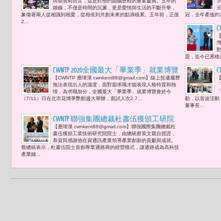
與胡寶莉而言，這是對他們婚姻歷程的重要慶典。五年的
大
新未來
婚姻，不僅是時間的沉澱，更是愛情與生活的不斷升華，
象徵著兩人從相識到相愛，從相依到共創未來的點滴積累。五年前，正值
冠，去年產值約
2...
C
【
灣
題，迄今已累積多
CWNTP 2020全國最大「畢業季」就業博覽
【CWNTP 應瑋漢 cwnkent88@gmail.com】線上投遞履歷
【
會 媒合率達60.4％
無法表現出人的溫度，面對面求職才能表現人格特質和熱
情，為求職加分，全國最大「畢業季」就業博覽會於今
（7/11）日在北市花博爭艷館盛大舉辦，面試人次2,7...
動，以首波活動
董事長...
CWNTP 聯強集團總裁杜書伍獲頒工研院
【應瑋漢 cwnkent88@gmail.com】聯強國際集團總裁杜
院士 首創專業通路商的經營模式 成為
書伍獲頒工業技術研究院院士，由總統蔡英文親自授證，
全球第二大資通訊與半導體產品通路集
恭賀與感謝他在資通訊產業領導產業創新的貢獻與成就。
蔡總統表示，杜書伍院士首創專業通路商的經營模式，讓通路成為高科技
團
產業鏈...