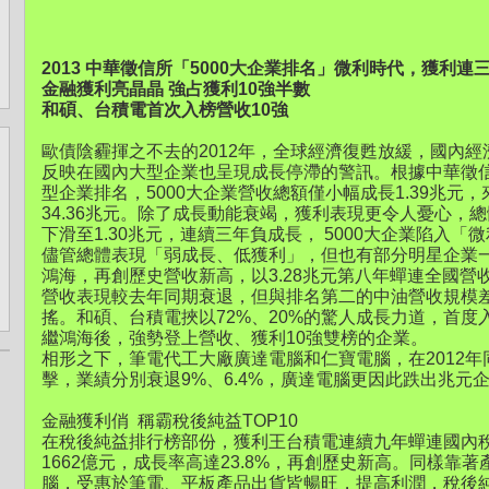
2013 中華徵信所「5000大企業排名」微利時代，獲利連
金融獲利亮晶晶 強占獲利10強半數
和碩、台積電首次入榜營收10強
歐債陰霾揮之不去的2012年，全球經濟復甦放緩，國內經
反映在國內大型企業也呈現成長停滯的警訊。根據中華徵信
型企業排名，5000大企業營收總額僅小幅成長1.39兆元，來
34.36兆元。除了成長動能衰竭，獲利表現更令人憂心，總體
下滑至1.30兆元，連續三年負成長， 5000大企業陷入「
儘管總體表現「弱成長、低獲利」，但也有部分明星企業
鴻海，再創歷史營收新高，以3.28兆元第八年蟬連全國
營收表現較去年同期衰退，但與排名第二的中油營收規模
搖。和碩、台積電挾以72%、20%的驚人成長力道，首度
繼鴻海後，強勢登上營收、獲利10強雙榜的企業。
相形之下，筆電代工大廠廣達電腦和仁寶電腦，在2012
擊，業績分別衰退9%、6.4%，廣達電腦更因此跌出兆元企
金融獲利俏 稱霸稅後純益TOP10
在稅後純益排行榜部份，獲利王台積電連續九年蟬連國內稅
1662億元，成長率高達23.8%，再創歷史新高。同樣靠
腦，受惠於筆電、平板產品出貨皆暢旺，提高利潤，稅後純益