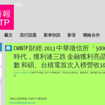
18px
藝文
流行話題
新車快訊
影音
聯絡合作
CWNTP 財經: 2013 中華徵信所
時代，獲利連三跌 金融獲利亮晶
數 和碩、台積電首次入榜營收1
Home
»
A財經
»
CWNTP 財經: 2013 中華徵信所「5000大企業排名」微利時代，獲利連三跌
強
【華人世界時報 CWNTP 應瑋漢】
cwnkent88@gmail.com