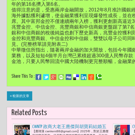
年的第16名擠入第6名。
值得注意的是，受惠兩岸金融開放，2012年8月准許國銀
海外據點獲利遽增，使金融業獲利呈現爆發性成長，並在稅
席。其中富邦金控不僅連續兩年入榜，獲利更創新高逼近3
兆豐金控、中信金控、兆豐商銀和中信商銀更盤踞了第7名
銀和中信商銀的稅後純益也創下歷史新高，兆豐金控獲利則
金控和兆豐商銀、中信金控和中信銀，雙雙以母子公司同時
見。(完整榜單請見附表二)
中華徵信所指出，隨著兩岸金融的加大開放，包括今年國
業務，以及短短4個半月台灣已累積超過300億人民幣存款，
金池，只要人民幣回流中國大陸機制更完整順暢，金融業
Share This To :
« 較新的文章
Related Posts
CWNTP 政商大老王應傑與胡寶莉結婚五
【應瑋漢 cwnkent88@gmail.com】2025年，對於王應傑
【
周年紀念：攜手『共好』願景，邁向全