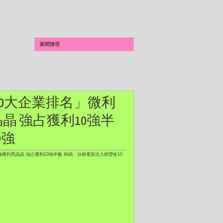
「5000大企業排名」微利
晶 強占獲利10強半
0強
 金融獲利亮晶晶 強占獲利10強半數 和碩、台積電首次入榜營收10