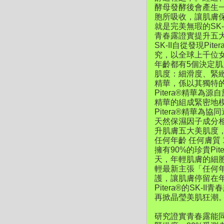
酵母發酵後會產生
胞所吸收，讓肌膚
就是完美無瑕的SK-II
青春露證實提升五
SK-II自從發現P
究，以全球上千位女
年齡都有5個決定
肌度：細滑度、緊緻度
精華，係以其獨特
Pitera®精華為
精華的組成緊密地
Pitera®精華
天然保濕因子成分
升肌膚五大美肌度
任何年齡 任何膚質 
擁有90%的珍貴Pi
天，年輕肌膚的細胞
輕最新主張「任何年
護，讓肌膚停留在年
Pitera®的SK
再掀晶瑩美肌狂潮
研究證實青春露能