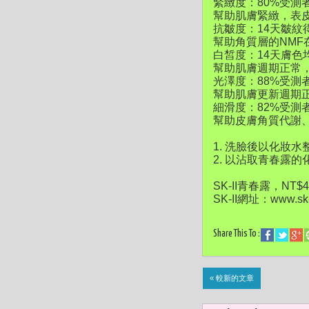
緊緻度：80%受測
幫助肌膚緊緻，表
抗皺度：14天皺紋
幫助角質層的NM
白皙度：14天膚色
幫助肌膚週期正常
光澤度：88%受測
幫助肌膚更新週期
細滑度：82%受測
幫助皮膚角質代謝
1. 洗臉後以化妝
2. 以沾取青春露
SK-II青春露，NT$4,
SK-II網址：www.sk
Share This To :
« 較新的文章