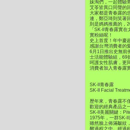
妹淘們，一起體驗青春
艾苓皆異口同聲的
大家都是青春露的
連，鄭亞琦則笑著
則是媽媽推薦的，2
「SK-II青春露
實粉絲呢！
史上首度！年中慶
感謝台灣消費者的愛
6月1日推出史無前例的
士活能體驗組，6
呵護女性肌膚，更同
消費者加入青春露
SK-II青春露
SK-II Facial Treat
歷年來，青春露不僅為
歡迎的經典產品之
SK-II美麗關鍵：Pit
1975年，一群S
雖然臉上佈滿皺紋
酵過程之中。經過