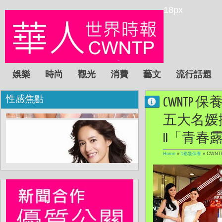
18px
娛樂
時尚
觀光
消費
藝文
流行話題
性感焦點
CWNTP
五大名媛擁
II「青春
Home
»
1彩妝保養
»
CWN