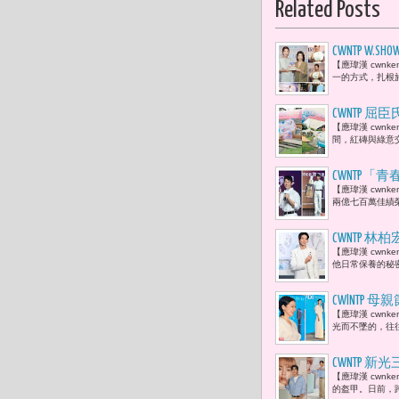
Related Posts
CWNTP 
【應瑋漢 cwnk
傳家寶。」
一的方式，扎根
CWNTP 
【應瑋漢 cwnk
身心 「美
間，紅磚與綠意
​CWNT
【應瑋漢 cwn
信仰的「
兩億七百萬佳績
CWNTP
【應瑋漢 cwnk
他日常保養的秘
CWlNTP 
【應瑋漢 cwn
光裡 預見2
光而不墜的，往
CWNTP 
【應瑋漢 cwn
子？憑什麼
的盔甲。日前，跨