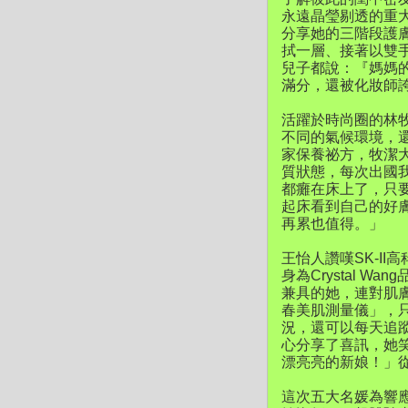
永遠晶瑩剔透的重大
分享她的三階段護
拭一層、接著以雙
兒子都說：『媽媽
滿分，還被化妝師誇
活躍於時尚圈的林
不同的氣候環境，
家保養祕方，牧潔
質狀態，每次出國
都癱在床上了，只
起床看到自己的好
再累也值得。」
王怡人讚嘆SK-I
身為Crystal
兼具的她，連對肌膚
春美肌測量儀」，
況，還可以每天追
心分享了喜訊，她
漂亮亮的新娘！」
這次五大名媛為響應