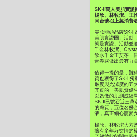
SK-II萬人美肌實
楊欣、林牧潔、王怡
同台號召上萬消費者
美妝龍頭品牌SK-
美肌實證團」活動，
就是實證」活動並
千金林牧潔、Cryst
飲水千金王艾苓一同
青春露做出最有力
值得一提的是，難
質也獲得了SK-I
皺度與光澤度的五
其實的「美肌資優
以為傲的肌測成績單
SK-II已號召近
的膚質，五位名媛合力
液，真正細心寵愛
楊欣、林牧潔大方透
擁有多年好交情的
了解彼此的閨中密友