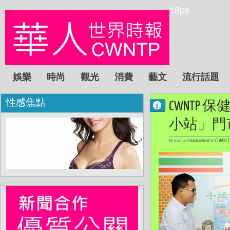
18px
娛樂
時尚
觀光
消費
藝文
流行話題
性感焦點
CWNTP
小站」門市
Home
» Unlabelled »
CWN