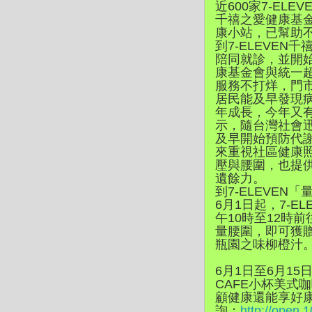
近600家7-E
千禧之愛健康基金
康小站，已幫助
到7-ELEVE
陪同就診，並開
康基金會與統一
服務不打烊，門
居民能及早發現
年成長，今年又有
示，隨台灣社會
及早開始預防代
來重視社區健康
壓與腰圍，也提
遺餘力。
到7-ELEVE
6月1日起，7-
午10時至12時前
量腰圍，即可獲贈
瓶園之味柳橙汁
6月1日至6月15
CAFE小杯美式
顧健康還能享好
詢：
http://open.