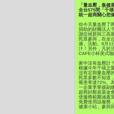
「量血壓，集健康」
全台575間「千
統一超商關心您健
你今天量血壓了
捐助的財團法人
謝症候群與三高
民眾參與，在全台
康」活動。6月1
汁！另外，凡於活
CAFE小杯美式咖
家中沒有血壓計？
根據今年千禧之愛
沒有定期量血壓的
民眾多數不知道
罹患率達72%
一企業李華揚副
超商好鄰居基金會
使服務範圍涵蓋
免費使用該服務
健康小站」參與