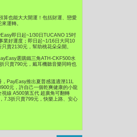
少的預算也能大大開運！包括財運、戀愛
蛇來運轉。
即日起~1/30日TUCANO 15吋
事業好運度；即日起~1/16日大同10
.4折只賣2130元，幫助桃花朵朵開。
asy選購鐵三角ATH-CKF500水
.9折只賣790元，戴耳機聽音樂同時也
ayEasy推出夏普感溫適溼11L
只賣8900元，許自己一個乾爽健康的小龍
視線 A500第五代 超廣角可翻轉
元，7.3折只賣799元，快樂上路、安心