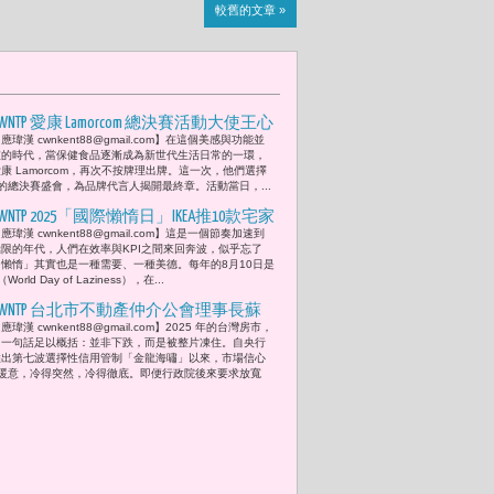
較舊的文章 »
CWNTP 愛康 Lamorcom 總決賽活動大使王心
應瑋漢 cwnkent88@gmail.com】在這個美感與功能並
恬優雅登場 見證保健新美學
重的時代，當保健食品逐漸成為新世代生活日常的一環，
康 Lamorcom，再次不按牌理出牌。這一次，他們選擇
的總決賽盛會，為品牌代言人揭開最終章。活動當日，...
CWNTP 2025「國際懶惰日」IKEA推10款宅家
應瑋漢 cwnkent88@gmail.com】這是一個節奏加速到
神器「躺好、躺滿、躺出儀式感」耍
極限的年代，人們在效率與KPI之間來回奔波，似乎忘了
廢，值得被尊重
「懶惰」其實也是一種需要、一種美德。每年的8月10日是
ld Day of Laziness），在...
CWNTP 台北市不動產仲介公會理事長蘇
應瑋漢 cwnkent88@gmail.com】2025 年的台灣房市，
金城：「金龍海嘯之後：急凍的房市與
用一句話足以概括：並非下跌，而是被整片凍住。自央行
台灣經濟的耐寒測試。市場呈現一種奇
推出第七波選擇性信用管制「金龍海嘯」以來，市場信心
暖意，冷得突然，冷得徹底。即便行政院後來要求放寬
特的『量冷價不冷』型態。」