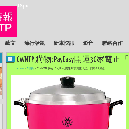
18px
藝文
流行話題
新車快訊
影音
聯絡合作
CWNTP 購物: PayEasy開運3C家電
Home
»
3消費
»
CWNTP 購物: PayEasy開運3C家電正「紅」 限時5.8折起