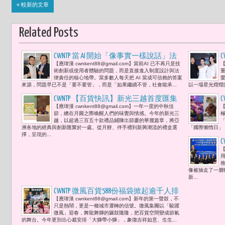
« 較新的文章
Related Posts
CWNTP 當 AI 開始「像事實一樣說話」法
【應瑋漢 cwnkent88@gmail.com】當前AI 已不再只是技
【
律若再不出手，代價將由所有人承擔 --
術創新或使用者體驗的問題，而是直接進入制度設計與法
周念暉律師表示，「 AI 這種介在『意
律責任的核心地帶。當多數人每天把 AI 當成可信賴的答案
愛
來源，問題早已不是「要不要管」，而是「如果繼續不管，社會能承...
以一場星光熠熠
見』跟『事實』之間的模糊地帶，其實
正是現在法律最跟不上的地方。」
CWNTP 【百貨快訊】新光三越首度匯集
【應瑋漢 cwnkent88@gmail.com】一年一度的中秋佳
【
台、港、日、馬來風味月餅及350款中秋
節，總在月圓之際喚醒人們的味覺與情感。今年的新光三
禮品線上線下預購開跑 微風信義日本排
越，以超過三百五十款禮品鋪陳出節慶的華麗篇章，將亞
洲各地的經典與創新匯聚於一處。從月餅、伴手禮到新興潮流的禮盒選
「國際懶惰日」（Wor
隊生吐司「銀座仁志川」 限定「麝香葡
擇，呈現的...
萄生吐司」必嚐！
【
像被抽走了一層
新...
CWNTP 微風百貨588份福袋掀起­­­逾千人排
【應瑋漢 cwnkent88@gmail.com】新年的第一聲鼓，不
買 通寶半導體謝先生全家5口排2天搶第
只是熱鬧，更是一種城市運轉的信號。微風集團以「駿躍
一 頭獎SUZUKI越野車10:46抽出
微風」迎春，舞龍舞獅的鑼鼓隆隆，把百貨空間變成節氣
的舞台。今年更別出心裁安排「大獅帶小獅」，象徵吉祥如意、生生...