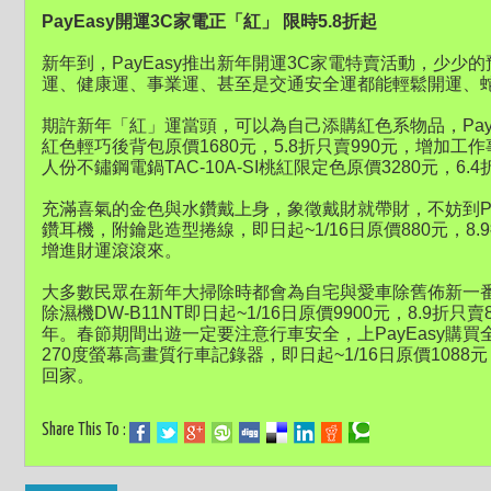
PayEasy開運3C家電正「紅」 限時5.8折起
新年到，PayEasy推出新年開運3C家電特賣活動，少
運、健康運、事業運、甚至是交通安全運都能輕鬆開運、
期許新年「紅」運當頭，可以為自己添購紅色系物品，PayEasy
紅色輕巧後背包原價1680元，5.8折只賣990元，增加工作
人份不鏽鋼電鍋TAC-10A-SI桃紅限定色原價3280元，6
充滿喜氣的金色與水鑽戴上身，象徵戴財就帶財，不妨到PayE
鑽耳機，附鑰匙造型捲線，即日起~1/16日原價880元，8
增進財運滾滾來。
大多數民眾在新年大掃除時都會為自宅與愛車除舊佈新一番，P
除濕機DW-B11NT即日起~1/16日原價9900元，8.9折
年。春節期間出遊一定要注意行車安全，上PayEasy購買全
270度螢幕高畫質行車記錄器，即日起~1/16日原價1088
回家。
Share This To :