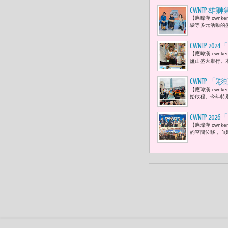
CWNTP 
【應暐漢 cwnk
驗等多元活動的盛
CWNTP
【應暐漢 cwnk
鹽山盛大舉行。本
CWNTP 「
【應瑋漢 cwnk
始啟程。今年特
CWNTP 
【應瑋漢 cwn
Sammy 
的空間位移，而