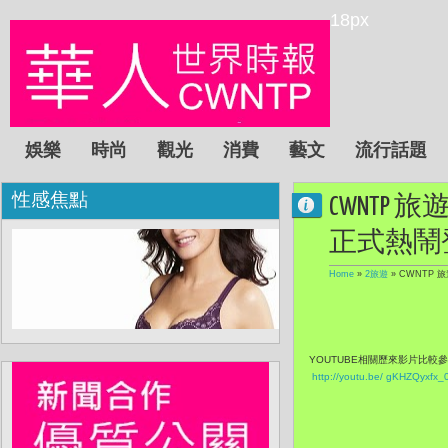
18px
娛樂
時尚
觀光
消費
藝文
流行話題
性感焦點
CWNTP
正式熱鬧
Home
»
2旅遊
»
CWNTP 
YOUTUBE相關歷來影片比較
http://youtu.be/ gKHZQyxfx_