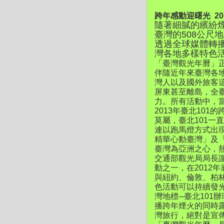
跨年感動迎曙光 2
隨著細膩的繽紛煙
臺灣的508公尺地標
透過全球媒體轉
灣各地多樣特色
「臺灣觀光年曆」
伴隨近年來臺灣各
灣人以及國外旅客
屏東甚至離島，全
力。所有活動中，當
2013年臺北101的
莫屬，臺北101一
連以跑馬燈方式出現「Tim
精華心動臺灣」及「Ti
臺灣為亞洲之心，
交通部觀光局局長
動之一，在2012
與紐約、倫敦、柏
色活動可以持續發
灣地標─臺北101
播跨年煙火的同時
灣旅行，絕對是宣