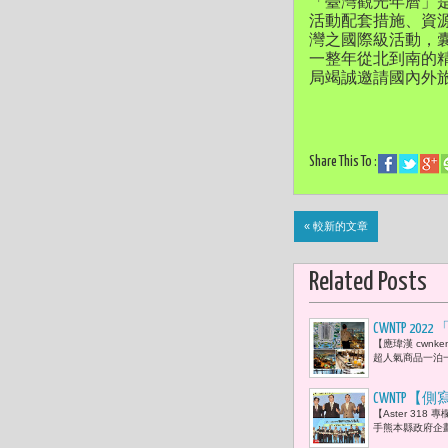
「臺灣觀光年曆」
活動配套措施、資
灣之國際級活動，
一整年從北到南的
局竭誠邀請國內外旅
Share This To :
« 較新的文章
Related Posts
CWNTP 2
【應瑋漢 cwnk
家庭房
超人氣商品一泊一
CWNTP【
【Aster 31
方創生經濟
手熊本縣政府企劃