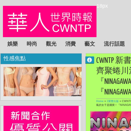
18px
娛樂
時尚
觀光
消費
藝文
流行話題
性感焦點
CWNTP
齊聚蜷川
『NINAG
『NINAG
Home
»
2展覽出版
»
CWNT
氣的女子是國寶！『NINAGA