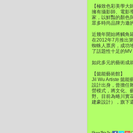
【極致色彩美學大
擁有攝影師、電影導
家，以鮮豔的顏色
眾多時尚品牌力邀
近幾年開始將觸角延伸
在2012年7月推出
蜘蛛人票房，成功地
了話題性十足的MV “He
如此多元的藝術成
【懿能藝術館】
Jil Wu Art
設計出身，曾擔任
營模式，將文化、
野。目前為蜷川實花、林
建豪設計），旗下還