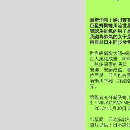
最新消息！蜷川實花
巨星齊聚蜷川流世
我認為帥氣的男子是國
我認為帥氣的女子是國
兩冊於日本同步發
世界級攝影大師─
百人集結成冊，同時發售
！跨多國家的演員、
安娜、安藤政信、
位巨星，並且也有
演蜷川幸雄，詳細
界。
讓觀者充分感受蜷川式
&「NINAGAWA ME
，2013年1月30
出版商：日本講談
圖片提供：日本講