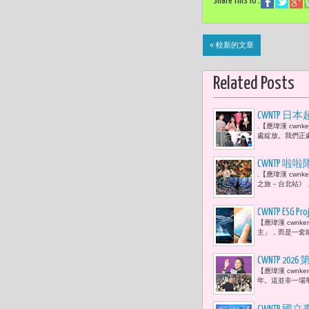
Share This To :
« 較新的文章
Related Posts
CWNTP 日本超
.【應瑋漢 cw
BOYNEX
處綻放。我們正
CWNTP
.【應瑋漢 cw
』，才能激
之旅－台北站》
CWNTP ESG 
【應瑋漢 cwn
(semic
主」，而是一套
為全球ES
CWNTP 
【應瑋漢 cwn
己與世界留
年。這並非一場