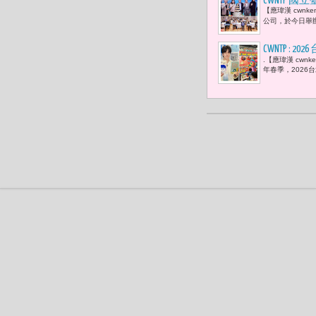
CWNTP
【應瑋漢 cwn
來，覺得快
公司，於今日舉辦
是在於透過
CWNTP :
.【應瑋漢 cw
日、韓、泰與港
年春季，2026台
等人氣角色