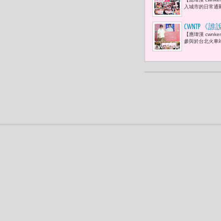
每一站，都
入城市的日常通勤
Project As
CWNTP
【應瑋漢 cwn
發聲
參與於台北火車站