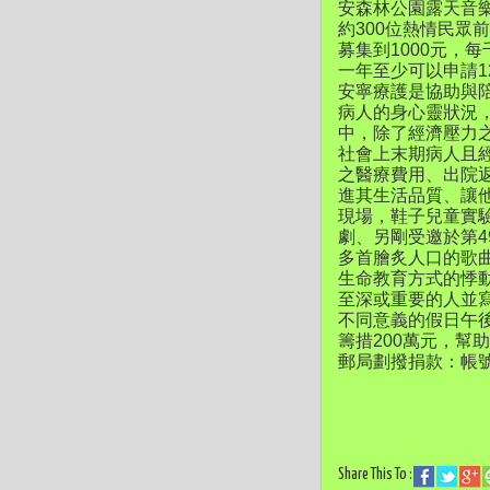
安森林公園露天音樂
約300位熱情民
募集到1000元，
一年至少可以申請1
安寧療護是協助與
病人的身心靈狀況
中，除了經濟壓力
社會上末期病人且
之醫療費用、出院
進其生活品質、讓
現場，鞋子兒童實
劇、另剛受邀於第
多首膾炙人口的歌
生命教育方式的悸
至深或重要的人並
不同意義的假日午
籌措200萬元，
郵局劃撥捐款：帳號-
Share This To :