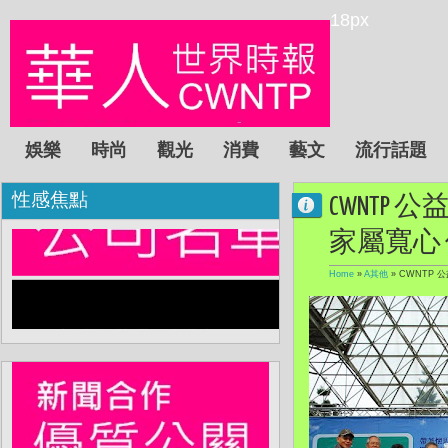
18px
娛樂
時尚
觀光
消費
藝文
流行話題
性感焦點
CWNTP
家屬寬心
Home
»
A其他
»
CWNTP 