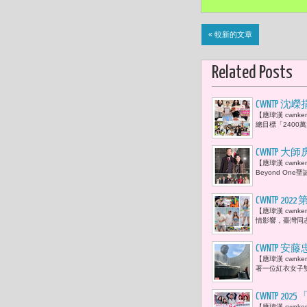
« 較新的文章
Related Posts
CWNTP
【應瑋漢 cwn
萬元（回饋
總目標「2400
CWNTP 
【應瑋漢 cwn
演，讓人溫
Beyond O
CWNTP 2
【應瑋漢 cwnk
國書表示：
情影響，臺灣同
色純淨的光
理解，讓世
CWNTP
【應瑋漢 cwn
個讓人沉思的
著一位紅衣女子
CWNTP 
【應瑋漢 cwnk