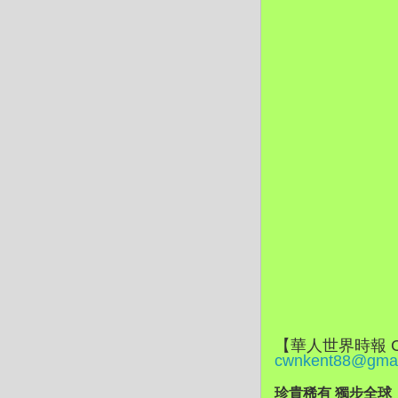
【華人世界時報 
cwnkent88@gmai
珍貴稀有 獨步全球