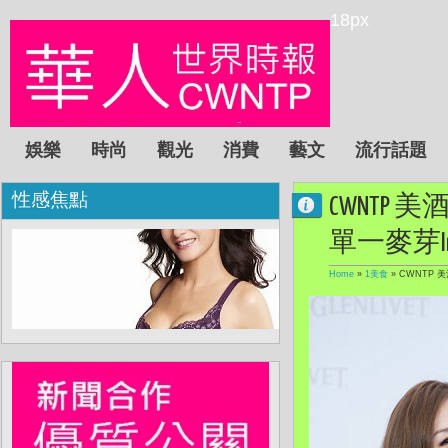
18px
娛樂
時尚
觀光
消費
藝文
流行話題
性感焦點
CWNTP
單一麥芽Inv
Home
»
1美食
»
CWNTP 