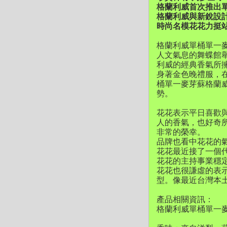
格蘭利威首次推出單桶單
格蘭利威與新銳設
時尚名模花花力挺
格蘭利威單桶單一麥芽
人文氣息的舞蝶館
利威的經典香氣所
身著金色晚禮服，
桶單一麥芽蘇格蘭威士
勢。
花花表示平日喜歡
人的香氣，也好奇
非常的榮幸。
品牌也看中花花的
花花最近接了一個
花花的主持事業穩
花花也很謙虛的表
型。像最近台灣本
產品相關資訊：
格蘭利威單桶單一麥芽蘇