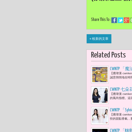
Share This To :
« 較新的文章
Related Posts
CWNTP
【應瑋漢 cwn
的問候
誠意悄悄地在時間
CWNTP 七
【應瑋漢 cwn
台日茶香夏
的風尚指標。這回，
CWNTP 
【應瑋漢 cwn
拒的甜點香氣，那
CWNTP 