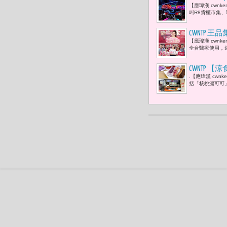
【應瑋漢 cwn
意的出口
叫R8貨櫃市集、
CWNTP
【應瑋漢 cwn
餐「愛心5
全台醫療使用，
CWNTP
.【應瑋漢 cw
列新口味 
括「核桃濃可可