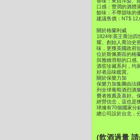
香味：來自洋梨、
口感：豐潤的酒體
餘味：不帶甜味的
建議售價：NT$ 12,
關於格蘭利威
1824年英王喬治
耀。創始人喬治史
味，更獲英國政府頒佈
位於斯佩賽區的格
與雅緻滑順的口感。產
酒窖珍藏系列，均
好者品味鑑賞。
關於保樂力加
保樂力加集團由法國兩
列全球葡萄酒烈酒
費者推薦及喜好。
經營信念，這也是
球擁有70個國家分
總公司設於台北，
(飲酒過量 請