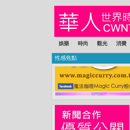
娛樂
時尚
觀光
消費
性感焦點