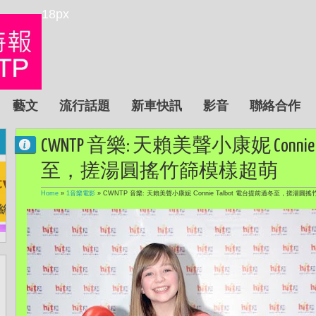
18px
藝文
流行話題
新車快訊
影音
聯絡合作
CWNTP 音樂: 天賴美聲小康妮 Conni
至，搓湯圓搖竹篩模樣超萌
Home
»
1音樂電影
»
CWNTP 音樂: 天賴美聲小康妮 Connie Talbot 電台提前過冬至，搓湯圓