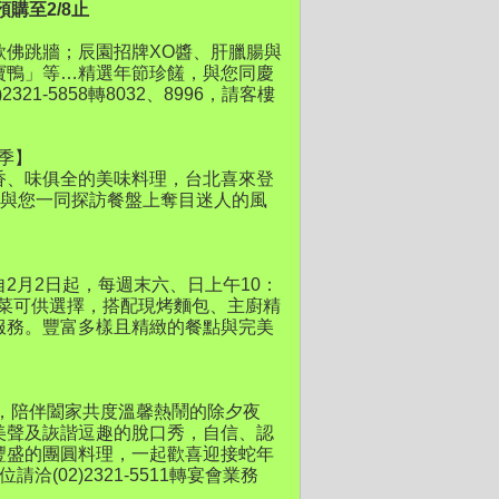
購至2/8止
款佛跳牆；辰園招牌XO醬、肝臘腸與
寶鴨」等…精選年節珍饈，與您同慶
1-5858轉8032、8996，請客樓
哩季】
香、味俱全的美味料理，台北喜來登
餚，與您一同探訪餐盤上奪目迷人的風
2月2日起，每週末六、日上午10：
主菜可供選擇，搭配現烤麵包、主廚精
服務。豐富多樣且精緻的餐點與完美
，陪伴闔家共度溫馨熱鬧的除夕夜
美聲及詼諧逗趣的脫口秀，自信、認
豐盛的團圓料理，一起歡喜迎接蛇年
洽(02)2321-5511轉宴會業務