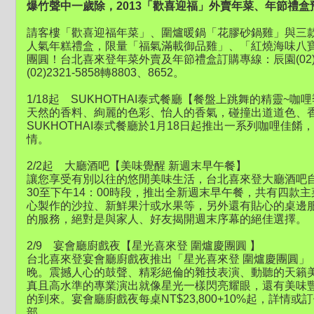
爆竹聲中一歲除，2013「歡喜迎福」外賣年菜、年節禮盒預
請客樓「歡喜迎福年菜」、圍爐暖鍋「花膠砂鍋雞」與三
人氣年糕禮盒，限量「福氣滿載御品雞」、「紅燒海味八
團圓！台北喜來登年菜外賣及年節禮盒訂購專線：辰園(02)232
(02)2321-5858轉8803、8652。
1/18起 SUKHOTHAI泰式餐廳【餐盤上跳舞的精靈~咖
天然的香料、絢麗的色彩、怡人的香氣，碰撞出道道色、
SUKHOTHAI泰式餐廳於1月18日起推出一系列咖哩佳
情。
2/2起 大廳酒吧【美味覺醒 新週末早午餐】
讓您享受有別以往的悠閒美味生活，台北喜來登大廳酒吧自
30至下午14：00時段，推出全新週末早午餐，共有四款
心製作的沙拉、新鮮果汁或水果等，另外還有貼心的桌邊
的服務，絕對是與家人、好友揭開週末序幕的絕佳選擇。
2/9 宴會廳廚戲夜【星光喜來登 圍爐慶團圓 】
台北喜來登宴會廳廚戲夜推出「星光喜來登 圍爐慶團圓」
晚。震撼人心的鼓聲、精彩絕倫的雜技表演、動聽的天籟
真且高水準的專業演出就像星光一樣閃亮耀眼，還有美味
的到來。宴會廳廚戲夜每桌NT$23,800+10%起，詳情或訂位請
部。