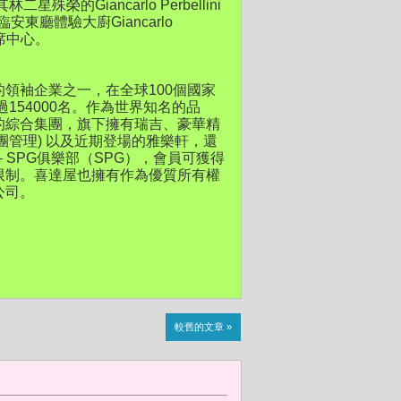
的Giancarlo Perbellini
東廳體驗大廚Giancarlo
訂席中心。
領袖企業之一，在全球100個國家
154000名。作為世界知名的品
的綜合集團，旗下擁有瑞吉、豪華精
團管理) 以及近期登場的雅樂軒，還
 SPG俱樂部（SPG），會員可獲得
限制。喜達屋也擁有作為優質所有權
公司。
較舊的文章 »