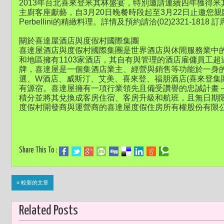
2013年台北喜來登米其林盛宴，特別邀請連續四年獲得米其林二星殊榮
主廚客座獻藝，自3月20日晚餐時段起至3月22日止邀您親臨安
Perbellini的精緻料理。詳情及預約請洽(02)2321-1818 
關於喜達屋酒店與度假村國際集團
喜達屋酒店與度假村國際集團是世界酒店與休閒服務業中的
和地區擁有1103家酒店，其自有與管理的酒店雇傭員工超過
牌，喜達屋是一個集酒店業主、經營與銷售等功能於一身
選、W酒店、威斯汀、艾美、喜來登、福朋酒店(喜來登集
有源宿。喜達屋擁有一項行業領先且備受讚譽的忠誠計畫 –
積分並將其兌換成客房住宿、客房升級和航班，且無日期
度假村開發商與運營商的喜達屋度假住房所有權股份有限
Share This To :
« 較新的文章
Related Posts