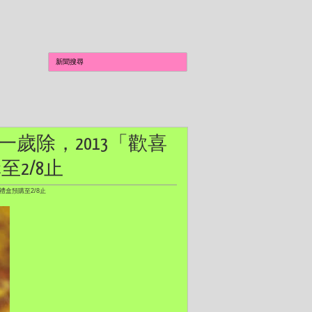
中一歲除，2013「歡喜
2/8止
禮盒預購至2/8止