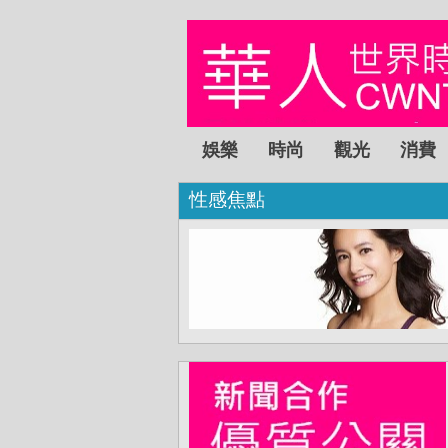
娛樂
時尚
觀光
消費
性感焦點