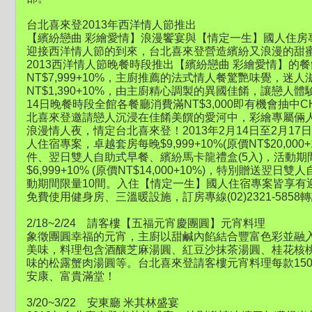
台北喜來登2013年西洋情人節推出
【繽紛戀曲 彩繪愛情】浪漫饗宴與【情定一生】國人住房
迎接西洋情人節的到來，台北喜來登營造繽紛又浪漫的甜
2013西洋情人節晚餐時段推出【繽紛戀曲 彩繪愛情】的
NT$7,999+10%，主廚推薦的法式情人餐驚艷味覺，
NT$1,390+10%，由主廚精心調製的異國佳餚，讓戀人
14日晚餐時段全館各餐廳消費滿NT$3,000即有機會抽中C
北喜來登邀請戀人沉浸在佳餚美饌的愛河中，彩繪專屬倆
浪漫情人夜，情定台北喜來登！2013年2月14日至2月1
人住宿專案，卓越套房每晚$9,999+10%(原價NT$20,0
件、翌日雙人自助式早餐、繽紛馬卡龍禮盒(5入)，活動期
$6,999+10% (原價NT$14,000+10%)，特別贈送翌
動期間限量10間。入住【情定一生】國人住宿專案皆享有
免費使用健身房、三溫暖設施，訂房專線(02)2321-5858
2/18~2/24 請客樓【五福元宵慶團圓】元宵料理
象徵團圓幸福的元宵，主廚以甜鹹內餡結合豐富色彩並融
美味，料理包含酒釀芝麻湯圓、紅豆沙抹茶湯圓、桂花核
味的松露蟹肉湯圓等。台北喜來登請客樓元宵料理每款15
安康、富貴滿堂！
3/20~3/22 安東廳 米其林盛宴