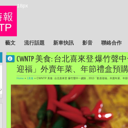
18px
藝文
流行話題
新車快訊
影音
聯絡合作
CWNTP 美食: 台北喜來登 爆竹聲
迎福」外賣年菜、年節禮盒預購至
Home
»
1美食
»
CWNTP 美食: 台北喜來登 爆竹聲中一歲除，2013「歡喜迎福」外賣年菜、年節