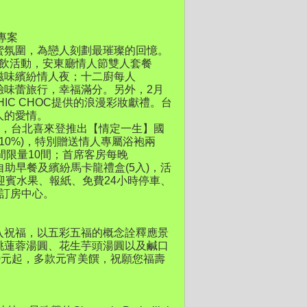
專案
蜜氛圍，為戀人刻劃最璀璨的回憶。
餐飲活動，安東廳情人節雙人套餐
迷人滋味繽紛情人夜；十二廚每人
體驗味蕾旅行，幸福滿分。另外，2月
HIC CHOC提供的浪漫彩妝獻禮。台
人的愛情。
7日，台北喜來登推出【情定一生】國
00+10%)，特別贈送情人專屬浴袍兩
間限量10間；首席客房每晚
日雙人自助早餐及繽紛馬卡龍禮盒(5入)，活
迎賓水果、報紙、免費24小時停車、
轉訂房中心。
入祝福，以五彩五福的概念詮釋應景
桃蓮蓉湯圓、花生芋頭湯圓以及鹹口
0元起，多款元宵美饌，祝願您福壽