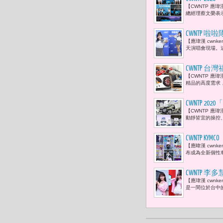
【CWNTP 應瑋
總經理蔡文榮表示
CWNTP 啦
【應瑋漢 cwnk
天演唱會現場。
CWNTP 台
【CWNTP 應瑋
精品的高度需求，
CWNTP 20
【CWNTP 應瑋漢
動靜皆宜的操控、
CWNTP K
【應暐漢 cwn
布成為全新個性車
CWNTP
【應瑋漢 cwn
是一間位於台中