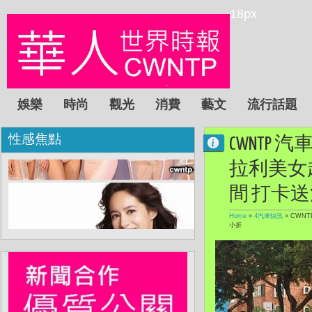
18px
娛樂
時尚
觀光
消費
藝文
流行話題
性感焦點
CWNTP
拉利美女
間 打卡
Home
»
4汽車快訊
»
CWN
小折