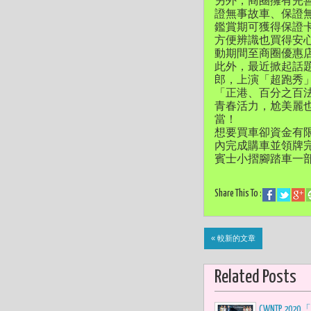
另外，商圈擁有完
證無事故車、保證
鑑賞期可獲得保證
方便辨識也買得安
動期間至商圈優惠
此外，最近掀起話
郎，上演「超跑秀
「正港、百分之百法
青春活力，尬美麗
當！
想要買車卻資金有
內完成購車並領牌
賓士小摺腳踏車一部
Share This To :
« 較新的文章
Related Posts
CWNTP 