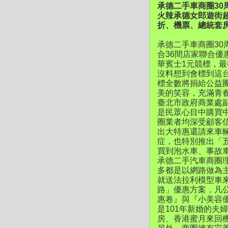
承德二手車商圈3
火辣承德女郎遊街超
折、機票、總統套
承德二手車商圈30
合36間店家聯合優
華賓士1元競標，
沒料想到會標到這台
標全數將捐給公益團
美的笑容，充滿青
臺北市政府商業處
是民眾心目中購買
圈業者均深受顧客
出大特惠還請來車
症，也特別推出「
買到泡水車、事故
承德二手汽車商圈
多都是以網路做為
就送法拉利模型車
路」優惠方案，凡
惠卷』與『小美容
是101年新婚的
房、香港蜜月來回