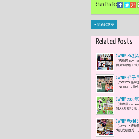
Share This To :
« 較新的文章
Related Posts
CWNTP
【應瑋漢 cwnk
盡眼裡
福澳運動場正式
CWNTP 舒子
【CWNTP 應瑋漢
（Nikita）
CWNTP 2
【應瑋漢 cwnk
魏蔓 為女
個大型路跑活動
CWNTP W
【CWNTP 應瑋
飛輪」競賽
防疫成績優秀，