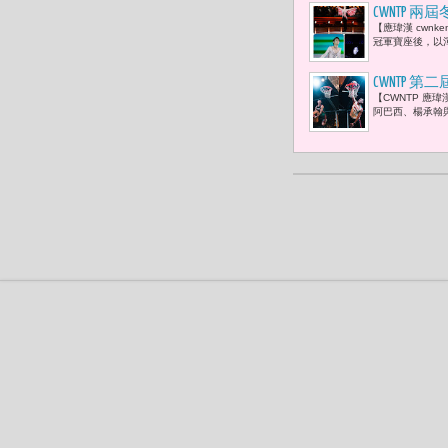
CWNTP
【應瑋漢 cwnk
冰上故事202
冠軍寶座後，以
CWNTP 
【CWNTP 應瑋
阿巴西、楊承翰