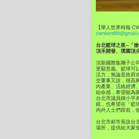
【華人世界時報 CW
cwnkent88@gmail
台北籃球之夜--「
頂禾開發、璞園頂尖
頂新國際集團子公
更顯意義。籃球可
活力，無論是政府
交董事又說，很高
內產業、活絡經濟
始命感，希望能為
台北市議員鍾小平
鏡，也希望在「籃
內外人士們跟前，
台北市郝市長說台
場所，提供給大家