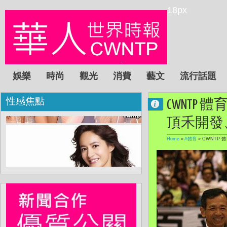
18px
娛樂
時尚
觀光
消費
藝文
流行話題
性感焦點
CWNTP
頂禾開發
Home
»
A體育
»
CWNTP 