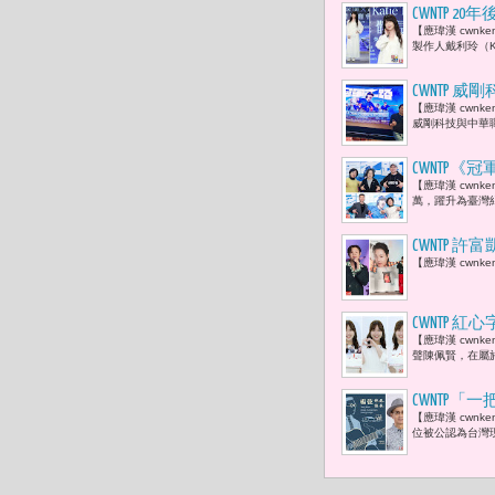
CWNTP
【應瑋漢 cwn
的全新單曲
製作人戴利玲（K
CWNTP
【應瑋漢 cwn
賢：「當棒
威剛科技與中華職
CWNTP
【應瑋漢 cwnk
臺灣，會讓
萬，躍升為臺灣紀
CWNTP 許
【應瑋漢 cwnk
金曲歌王「
CWNTP
【應瑋漢 cwn
一種名為「
聲陳佩賢，在屬
CWNTP
【應瑋漢 cwn
己的歌 」
位被公認為台灣現