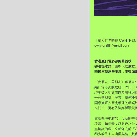
【華人世界時報 CWNTP 
cwnkent88@gmail.com
香港夏日電影節開幕首映
導演楊雅喆：謹把《女朋友
映後座談座無虛席，掌聲如
《女朋友。男朋友》頂著台
頭》等等亮眼成績，昨日（
現場被大批媒體以及瘋狂追
十分熱烈舉手發言、毫無冷
問導演置入歷史學運的戲碼
友們！」更有香港媒體讚賞
電影導演楊雅喆，以及劇中
段戲，如裸奔，感興趣之外
堂抗議的戲，有點像之前「
很多的民主自由與熱情，其