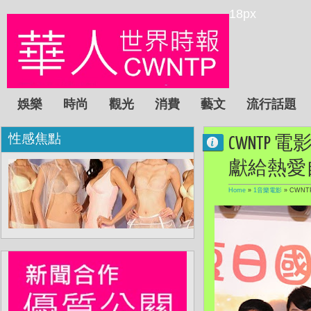
18px
娛樂
時尚
觀光
消費
藝文
流行話題
性感焦點
CWNTP
獻給熱愛
Home
»
1音樂電影
»
CWN