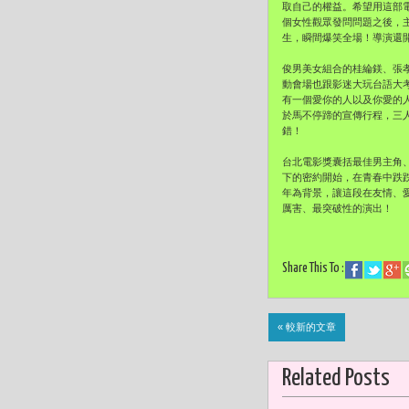
取自己的權益。希望用這部
個女性觀眾發問問題之後，
生，瞬間爆笑全場！導演還
俊男美女組合的桂綸鎂、張
動會場也跟影迷大玩台語大
有一個愛你的人以及你愛的
於馬不停蹄的宣傳行程，三
錯！
台北電影獎囊括最佳男主角
下的密約開始，在青春中跌
年為背景，讓這段在友情、
厲害、最突破性的演出！
Share This To :
« 較新的文章
Related Posts