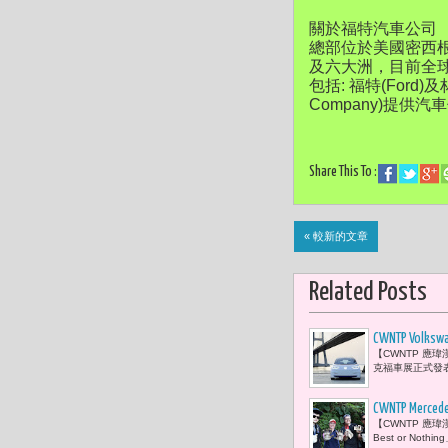
關於福特汽車公司
總部位於美國密西
及六大洲，目前全球
包括: 福特(Ford)及
Company)提供
Share This To :
« 較新的文章
Related Posts
CWNTP V
【CWNTP 應瑋
克福車展正式發表 
CWNTP M
【CWNTP 應瑋
Best or No