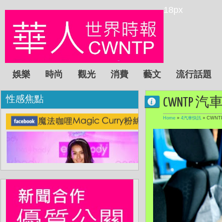
18px
娛樂
時尚
觀光
消費
藝文
流行話題
性感焦點
CWNTP
Home
»
4汽車快訊
»
CWN