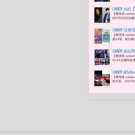
CWNTP
【應瑋漢 cwnk
街」變身超
於6月6日在信義
CWNTP 法務
【應瑋漢 cwn
PORSCHE、R
產24筆、銀行帳
CWNTP
【應瑋漢 cwnk
佼、蔡詩芸
IN XX永續時裝秀 —
CWNTP A
【應瑋漢 cwnk
輛經典與現
的代表。2025