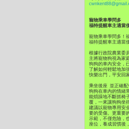
cwnkent88@gmail
寵物乘車學問多
福特提醒車主適當
寵物乘車學問多！
福特提醒車主適當
根據行政院農業委員
主將寵物狗視為家
狗狗的車內安全，
了解如何輕鬆地加
快樂出門，平安回
乘坐後座 並正確
狗狗在車內的情緒
能煩躁地不斷抓椅
覆，一來讓狗狗坐
建議以寵物專用安
要的受傷。更重要
示範，不僅危險，
座位，養成習慣後