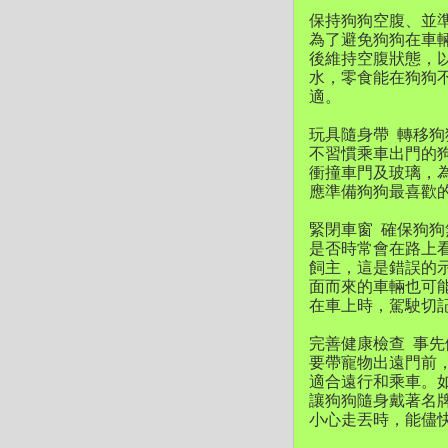
保持狗狗空腹、並
為了避免狗狗在車
後維持空腹狀態，
水，零食能在狗狗
適。
玩具隨身帶 轉移
不習慣乘車出門的
衝撞車門及玻璃，
應準備狗狗最喜歡
緊閉車窗 確保狗
是否時常會在路上
飼主，這是錯誤的
面而來的車輛也可
在車上時，駕駛切
完善健康檢查 事
要帶寵物出遠門前
適合遠行和乘車。
讓狗狗隨身戴著名
小心走丟時，能儘