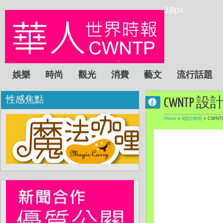
18px
娛樂
時尚
觀光
消費
藝文
流行話題
性感焦點
CWNTP 
Home
»
4設計時尚
»
CWNT