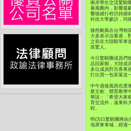
兩岸學生交流驚騎團
暴風圈內，影響最
響後續行程仍持續
科技大學參訪，同
雖然颱風在台灣相
大多表示沒看過，
之前在大陸騎單車
當驚人。
今日驚騎團成員們
品回家鄉，大陸成
多位成員對百香果
打出買一包茶葉送
中午過後風雨也逐
蔡文彬、體育教學
華說：「希望大家
育交流外，遠東科
程。
明(3)日驚騎團將
地屏東車城，經過