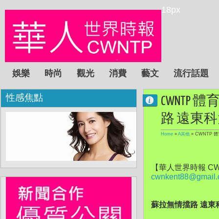
18px
娛樂
時尚
觀光
消費
藝文
流行話題
性感焦點
CWNTP
路 遠東
Home
»
A其他
»
CWNTP 
【華人世界時報 CW
cwnkent88@gmail
蘇拉無情擋路 遠東