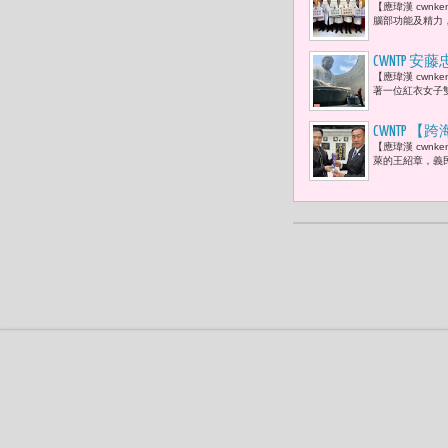
【應瑋漢 cwn
持身體新陳
腦部功能及精力，
CWNTP
【應瑋漢 cwn
個讓人沉思的
著一位紅衣女子
CWNTP
【應瑋漢 cwn
間的記憶燈
萊的王紹章，義