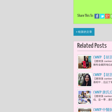
Share This To :
« 較新的文章
Related Posts
CWNTP
【應瑋漢 cwn
找到真正的
擁有金錢與地位
CWNTP
【應瑋漢 cwn
在給予他人
過程中，忘記了
CWNTP
【應瑋漢 cwn
伴、一種理
伐。這一季，唐
CWNTP